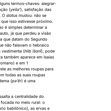
 alguns termos-chaves: alegrar-
ação (
yeša
‘), satisfação das
e. O
status
mudou: não se
e que isso estivesse próximo.
ão é simples determinar a
auto, já que perdeu a visão
ica que datam do Segundo
que não falavam o hebraico
 vestimenta (
hilb îšanî
), pode
ora também aparece em Isaías
 romano) e em 1
este as melhores roupas para
om todas as suas roupas
adema (
pə’êr
) é uma
ssalta a centralidade do
focada no meio rural: o
rio babilônico), as ervas e