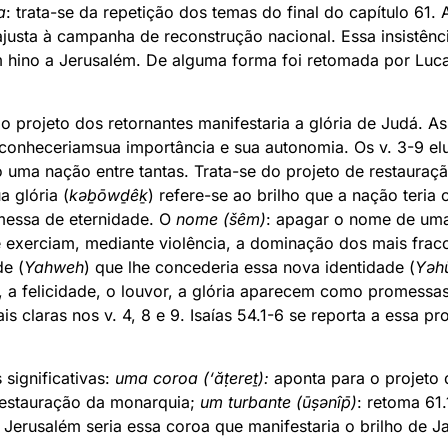
a
: trata-se da repetição dos temas do final do capítulo 61.
ajusta à campanha de reconstrução nacional. Essa insistênc
m hino a Jerusalém. De alguma forma foi retomada por Luca
o projeto dos retornantes manifestaria a glória de Judá. A
conheceriamsua importância e sua autonomia. Os v. 3-9 el
ma nação entre tantas. Trata-se do projeto de restauraç
a glória (
kəḇōwḏêḵ
) refere-se ao brilho que a nação teri
messa de eternidade. O
nome (šêm)
: apagar o nome de uma
e exerciam, mediante violência, a dominação dos mais frac
e (
Yahweh
) que lhe concederia essa nova identidade (
Yəh
ria, a felicidade, o louvor, a glória aparecem como promessa
 claras nos v. 4, 8 e 9. Isaías 54.1-6 se reporta a essa p
significativas:
uma coroa (‘ăṭereṯ):
aponta para o projeto 
restauração da monarquia;
um turbante (ūṣənîp̄)
: retoma 61.
Jerusalém seria essa coroa que manifestaria o brilho de J