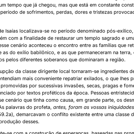
um tempo que já chegou, mas que está em constante cons
o período de sofrimentos, perdas, dores e tristezas provo
 de Isaías localizava-se no período denominado pós-exílic
ém com a finalidade de restaurar um templo sagrado e um
sse cenário aconteceu o encontro entre as famílias que re
e as do exílio babilônico, e as que permaneceram na terra
os pelos diferentes soberanos que dominaram a região.
pção da classe dirigente local tornaram-se ingredientes de
tendiam mais conveniente repatriar exilados, o que lhes 
promovidas por sucessivas invasões, secas, pragas e f
ciado por textos proféticos da época. Pessoas entristecida
 cenário que tinha como causa, em grande parte, os des
As palavras do profeta,
antes, foram as vossas iniquidade
 59.2a), demarcavam o conflito existente entre uma classe 
 produção desses.
te-se com a construção de esperanças, baseadas nas pro