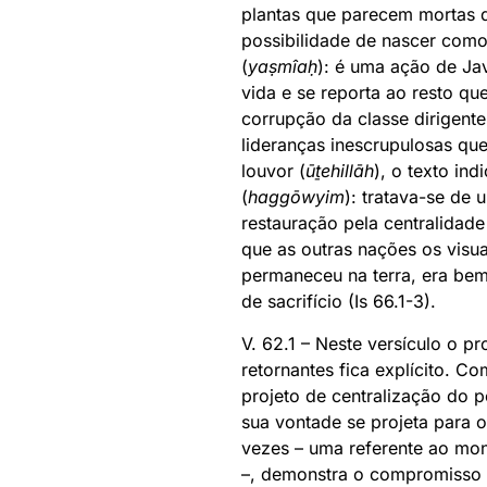
plantas que parecem mortas d
possibilidade de nascer como
(
yaṣmîaḥ
): é uma ação de Jav
vida e se reporta ao resto qu
corrupção da classe dirigente
lideranças inescrupulosas que
louvor (
ūṯehillāh
), o texto in
(
haggōwyim
): tratava-se de
restauração pela centralidade 
que as outras nações os visua
permaneceu na terra, era bem
de sacrifício (Is 66.1-3).
V. 62.1 – Neste versículo o p
retornantes fica explícito. C
projeto de centralização do po
sua vontade se projeta para 
vezes – uma referente ao mon
–, demonstra o compromisso 