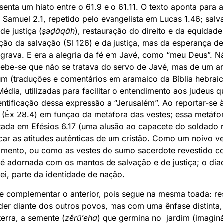
esenta um hiato entre o 61.9 e o 61.11. O texto aponta para
1 Samuel 2.1, repetido pelo evangelista em Lucas 1.46; salv
e justiça (
ṣəḏāqāh
), restauração do direito e da equidad
zação da salvação (Sl 126) e da justiça, mas da esperança d
egrava. E era a alegria da fé em Javé, como “meu Deus”. N
cebe-se que não se tratava do servo de Javé, mas de um ar
gum (traduções e comentários em aramaico da Bíblia hebra
Média, utilizadas para facilitar o entendimento aos judeus 
entificação dessa expressão a “Jerusalém”. Ao reportar-se à
l (Êx 28.4) em função da metáfora das vestes; essa metáf
retada em Efésios 6.17 (uma alusão ao capacete do soldado
icar as atitudes autênticas de um cristão. Como um noivo v
samento, ou como as vestes do sumo sacerdote revestido c
 é adornada com os mantos de salvação e de justiça; o di
ei, parte da identidade de nação.
ece complementar o anterior, pois segue na mesma toada: re
r diante dos outros povos, mas com uma ênfase distinta, 
terra, a semente (
zêrū’eha
) que germina no jardim (imaginá