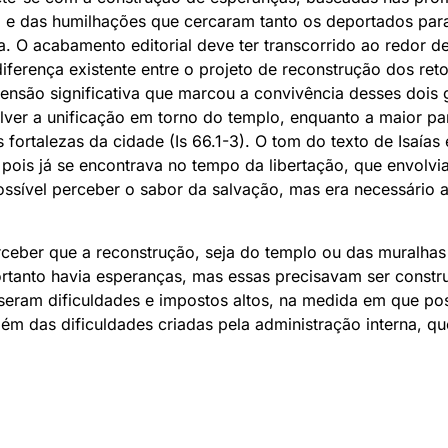
 e das humilhações que cercaram tanto os deportados para
. O acabamento editorial deve ter transcorrido ao redor de
diferença existente entre o projeto de reconstrução dos ret
são significativa que marcou a convivência desses dois 
lver a unificação em torno do templo, enquanto a maior pa
 fortalezas da cidade (Is 66.1-3). O tom do texto de Isaías 
pois já se encontrava no tempo da libertação, que envolvia
possível perceber o sabor da salvação, mas era necessário 
rceber que a reconstrução, seja do templo ou das muralhas 
tanto havia esperanças, mas essas precisavam ser constru
eram dificuldades e impostos altos, na medida em que pos
 além das dificuldades criadas pela administração interna, q