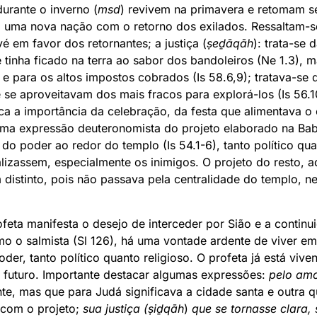
urante o inverno (
msd
) revivem na primavera e retomam s
 uma nova nação com o retorno dos exilados. Ressaltam-se 
é em favor dos retornantes; a justiça (
ṣeḏāqāh
): trata-se
e tinha ficado na terra ao sabor dos bandoleiros (Ne 1.3)
 e para os altos impostos cobrados (Is 58.6,9); tratava-se 
 se aproveitavam dos mais fracos para explorá-los (Is 56.1
dica a importância da celebração, da festa que alimentava o
 uma expressão deuteronomista do projeto elaborado na Bab
do poder ao redor do templo (Is 54.1-6), tanto político qua
lizassem, especialmente os inimigos. O projeto do resto, a
 distinto, pois não passava pela centralidade do templo, n
rofeta manifesta o desejo de interceder por Sião e a contin
omo o salmista (Sl 126), há uma vontade ardente de viver em
der, tanto político quanto religioso. O profeta já está viv
o futuro. Importante destacar algumas expressões:
pelo amo
te, mas que para Judá significava a cidade santa e outra
com o projeto;
sua justiça (ṣiḏqāh
)
que se tornasse clara,