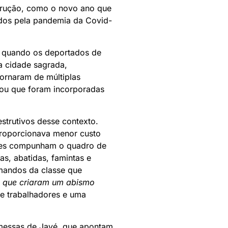
trução, como o novo ano que
cados pela pandemia da Covid-
o, quando os deportados de
a cidade sagrada,
tornaram de múltiplas
, ou que foram incorporadas
strutivos desse contexto.
proporcionava menor custo
omes compunham o quadro de
s, abatidas, famintas e
mandos da classe que
s que criaram um abismo
de trabalhadores e uma
messas de Javé, que apontam