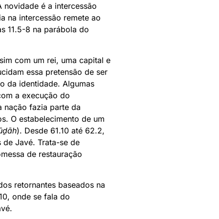
 A novidade é a intercessão
ia na intercessão remete ao
s 11.5-8 na parábola do
ssim com um rei, uma capital e
ucidam essa pretensão de ser
ão da identidade. Algumas
a com a execução do
 nação fazia parte da
os. O estabelecimento de um
ūḏāh
). Desde 61.10 até 62.2,
s de Javé. Trata-se de
romessa de restauração
dos retornantes baseados na
10, onde se fala do
avé.