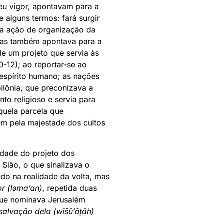
eu vigor, apontavam para a
alguns termos: fará surgir
 da ação de organização da
, mas também apontava para a
de um projeto que servia às
0-12); ao reportar-se ao
 espírito humano; as nações
ilônia, que preconizava a
nto religioso e servia para
quela parcela que
em pela majestade dos cultos
uidade do projeto dos
 Sião, o que sinalizava o
endo na realidade da volta, mas
r (ləma’an)
, repetida duas
 que nominava Jerusalém
 salvação dela (wîšū’āṯāh)