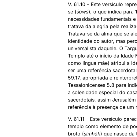
V. 61.10 – Este versículo repr
se (
śōwś
), o que indica para 
necessidades fundamentais e d
tratava da alegria pela reali
Tratava-se da alma que se al
identidade do autor, mas per
universalista daquele. O Tar
Templo até o início da Idade 
como língua mãe) atribui a id
ser uma referência sacerdota
59.17, apropriada e reinterp
Tessalonicenses 5.8 para ind
a solenidade especial do ca
sacerdotais, assim Jerusalém
referência à presença de um r
V. 61.11 – Este versículo par
templo como elemento de pode
broto (
ṣimḥāh
) que nasce da 