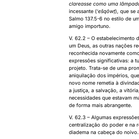
clareasse como uma lâmpad
incessante (‘
ešqōwṭ
), que se 
Salmo 137.5-6 no estilo de u
amigo importuno.
V. 62.2 – O estabelecimento d
um Deus, as outras nações re
reconhecida novamente como u
expressões significativas: a tu
projeto. Trata-se de uma pro
aniquilação dos impérios, qu
novo nome remetia à divindad
a justiça, a salvação, a vitó
necessidades que estavam mais
de forma mais abrangente.
V. 62.3 – Algumas expressões 
centralização do poder e na 
diadema na cabeça do noivo. 