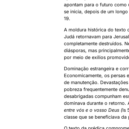
apontam para o futuro como 
se inicia, depois de um long
19.
A moldura histórica do texto
Judá retornavam para Jerusal
completamente destruídos. Ne
diásporas, mas principalment
por meio de exílios promovid
Dominação estrangeira e corru
Economicamente, os persas en
de manutenção. Devastações 
pobreza frequentemente denun
desabrigadas compunham esse
dominava durante o retorno. 
entre vós e o vosso Deus (
Is
classe que se beneficiava da
O texto da prédica comprome