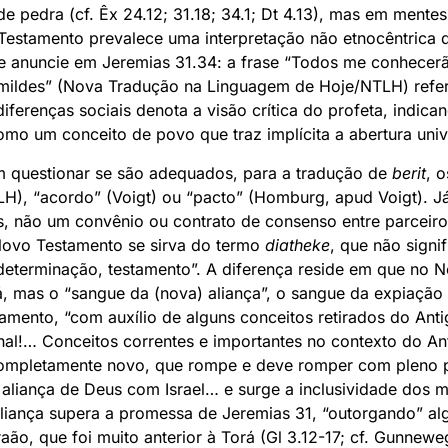
de pedra (cf. Êx 24.12; 31.18; 34.1; Dt 4.13), mas em mente
Testamento prevalece uma interpretação não etnocêntrica 
 se anuncie em Jeremias 31.34: a frase “Todos me conhecer
mildes” (Nova Tradução na Linguagem de Hoje/NTLH) refer
iferenças sociais denota a visão crítica do profeta, indic
mo um conceito de povo que traz implícita a abertura univ
 questionar se são adequados, para a tradução de
berit
, 
H), “acordo” (Voigt) ou “pacto” (Homburg, apud Voigt). Já 
us, não um convênio ou contrato de consenso entre parceir
 Novo Testamento se sirva do termo
diatheke
, que não signi
determinação, testamento”. A diferença reside em que no N
, mas o “sangue da (nova) aliança”, o sangue da expiação
tamento, “com auxílio de alguns conceitos retirados do An
ginal!… Conceitos correntes e importantes no contexto do 
mpletamente novo, que rompe e deve romper com pleno pro
 aliança de Deus com Israel… e surge a inclusividade dos 
liança supera a promessa de Jeremias 31, “outorgando” a
ão, que foi muito anterior à Torá (Gl 3.12-17; cf. Gunnewe