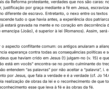
ais da Reforma protestante, verdades que nos são caras: no
or, justificação por graça mediante a fé em Jesus, escraviz
ho diferente de escravo. Entretanto, o nexo entre os texto
scende tudo o que havia antes, a experiência dos patriarc
s já estará gravada na mente e no coração em decorrência 
e emancipa (João), é superior à lei (Romanos). Assim, será et
o aspecto conflitante comum: os antigos anularam a alianç
ncia esperança contra todas as consequências políticas e s
udeus que haviam crido em Jesus (!) julgam-no (v. 15) e qu
ão está em vocês” encontra-se no ponto culminante do trec
ão entendem “as palavras” por não aceitar a “palavra”, i. e.
nto por Jesus, que fala a verdade e é a verdade (cf. Jo 14
la realização de obras da lei e o reconhecimento de que t
econhecimento esse que leva à fé e às obras da fé.