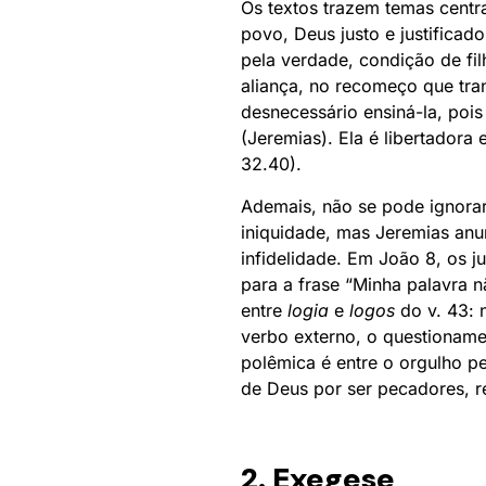
Os textos trazem temas centr
povo, Deus justo e justificad
pela verdade, condição de fil
aliança, no recomeço que tran
desnecessário ensiná-la, poi
(Jeremias). Ela é libertadora 
32.40).
Ademais, não se pode ignorar 
iniquidade, mas Jeremias anu
infidelidade. Em João 8, os j
para a frase “Minha palavra n
entre
logia
e
logos
do v. 43: n
verbo externo, o questioname
polêmica é entre o orgulho pe
de Deus por ser pecadores, r
2. Exegese