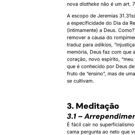
nova
diatheke
não é um art. 7
A escopo de Jeremias 31.31ss
a especificidade do Dia da R
(intimamente) a Deus. Como? 
remover a causa do rompimento
traduz para
adikias
, “injusti
memória, Deus faz com que a n
coração, novo espírito, “meu 
que é conhecido por Deus desd
fruto de “ensino”, mas de uma
se cultivam.
3. Meditação
3.1 – Arrependime
É fácil cair no superficiali
cama pergunta ao neto que vo