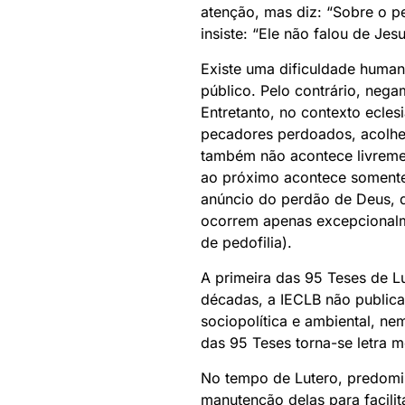
atenção, mas diz: “Sobre o pe
insiste: “Ele não falou de Jes
Existe uma dificuldade human
público. Pelo contrário, nega
Entretanto, no contexto eclesi
pecadores perdoados, acolhed
também não acontece livremen
ao próximo acontece somente 
anúncio do perdão de Deus, de
ocorrem apenas excepcionalm
de pedofilia).
A primeira das 95 Teses de L
décadas, a IECLB não public
sociopolítica e ambiental, ne
das 95 Teses torna-se letra m
No tempo de Lutero, predomin
manutenção delas para facili