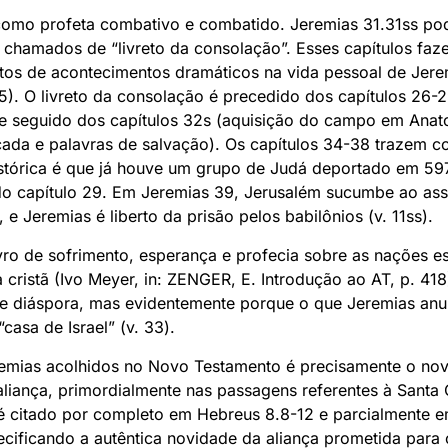
como profeta combativo e combatido. Jeremias 31.31ss po
, chamados de “livreto da consolação”. Esses capítulos fa
atos de acontecimentos dramáticos na vida pessoal de Jere
5). O livreto da consolação é precedido dos capítulos 26-2
) e seguido dos capítulos 32s (aquisição do campo em Anat
ada e palavras de salvação). Os capítulos 34-38 trazem con
istórica é que já houve um grupo de Judá deportado em 597
 do capítulo 29. Em Jeremias 39, Jerusalém sucumbe ao ass
 Jeremias é liberto da prisão pelos babilônios (v. 11ss).
vro de sofrimento, esperança e profecia sobre as nações e
 cristã (Ivo Meyer, in: ZENGER, E. Introdução ao AT, p. 41
 de diáspora, mas evidentemente porque o que Jeremias an
“casa de Israel” (v. 33).
emias acolhidos no Novo Testamento é precisamente o no
aliança, primordialmente nas passagens referentes à Santa 
é citado por completo em Hebreus 8.8-12 e parcialmente e
cificando a autêntica novidade da aliança prometida para o 