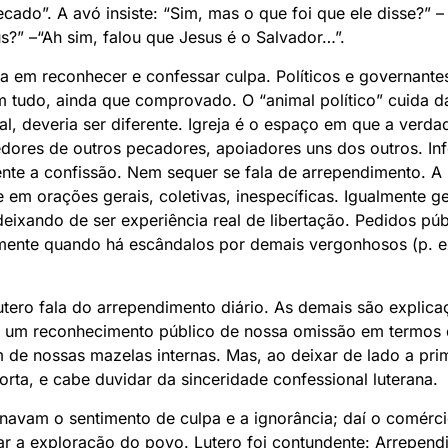
cado”. A avó insiste: “Sim, mas o que foi que ele disse?” 
us?” –“Ah sim, falou que Jesus é o Salvador…”.
a em reconhecer e confessar culpa. Políticos e governant
m tudo, ainda que comprovado. O “animal político” cuida d
al, deveria ser diferente. Igreja é o espaço em que a verdad
ores de outros pecadores, apoiadores uns dos outros. Inf
te a confissão. Nem sequer se fala de arrependimento. A 
em orações gerais, coletivas, inespecíficas. Igualmente ge
ixando de ser experiência real de libertação. Pedidos púb
ente quando há escândalos por demais vergonhosos (p. ex
utero fala do arrependimento diário. As demais são explica
a um reconhecimento público de nossa omissão em termos 
m de nossas mazelas internas. Mas, ao deixar de lado a prim
orta, e cabe duvidar da sinceridade confessional luterana.
avam o sentimento de culpa e a ignorância; daí o comérci
tar a exploração do povo. Lutero foi contundente: Arrepend