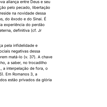
va aliança entre Deus e seu
ação pelo pecado, libertação
s reside na novidade dessa
as, do êxodo e do Sinai. É
da experiência do perdão
erna, definitiva (cf. Jr
a pela infidelidade e
ociais negativas dessa
erem matá-lo (v. 37). A chave
ho, a saber, no trocadilho
, a interpelação de fora, o
.6). Em Romanos 3, a
odos estão privados da glória