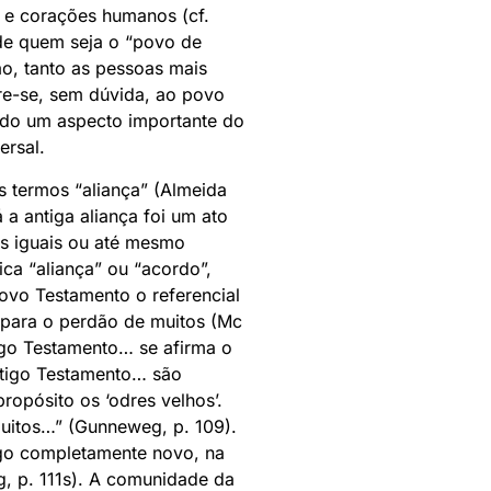
s e corações humanos (cf.
de quem seja o “povo de
ão, tanto as pessoas mais
e-se, sem dúvida, ao povo
ando um aspecto importante do
ersal.
os termos “aliança” (Almeida
a antiga aliança foi um ato
os iguais ou até mesmo
fica “aliança” ou “acordo”,
ovo Testamento o referencial
 para o perdão de muitos (Mc
tigo Testamento… se afirma o
Antigo Testamento… são
pósito os ‘odres velhos’.
muitos…” (Gunneweg, p. 109).
lgo completamente novo, na
g, p. 111s). A comunidade da