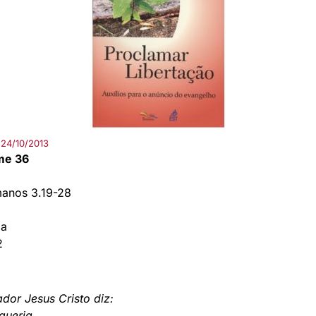
24/10/2013
me 36
anos 3.19-28
ma
2
or Jesus Cristo diz:
 queria