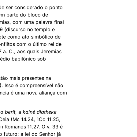
de ser considerado o ponto
zem parte do bloco de
mias, com uma palavra final
9 (discurso no templo e
ote como ato simbólico de
flitos com o último rei de
 a. C., aos quais Jeremias
édio babilônico sob
stão mais presentes na
8). Isso é compreensível não
uncia é uma nova aliança com
vo
berit
, a
kainé diatheke
Ceia (Mc 14.24; 1Co 11.25;
m Romanos 11.27. O v. 33 é
futuro: a lei do Senhor já