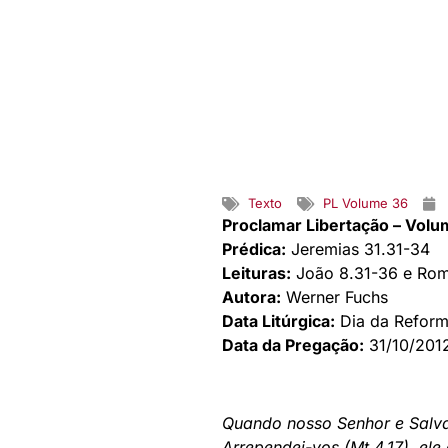
Texto
PL Volume 36
Proclamar Libertação – Volu
Prédica:
Jeremias 31.31-34
Leituras:
João 8.31-36 e Rom
Autora:
Werner Fuchs
Data Litúrgica:
Dia da Refor
Data da Pregação:
31/10/201
Quando nosso Senhor e Salvad
Arrependei-vos (Mt 4.17), ele