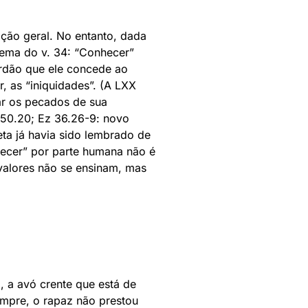
ção geral. No entanto, dada
tema do v. 34: “Conhecer”
erdão que ele concede ao
r, as “iniquidades”. (A LXX
ar os pecados de sua
r 50.20; Ez 36.26-9: novo
eta já havia sido lembrado de
nhecer” por parte humana não é
 valores não se ensinam, mas
, a avó crente que está de
empre, o rapaz não prestou