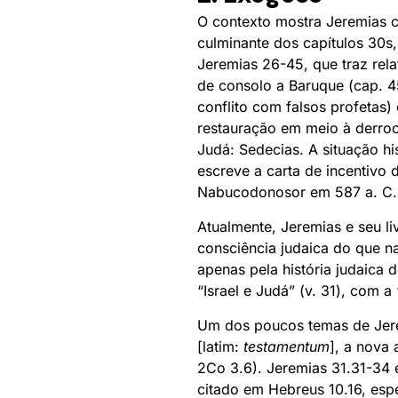
O contexto mostra Jeremias 
culminante dos capítulos 30s
Jeremias 26-45, que traz rel
de consolo a Baruque (cap. 4
conflito com falsos profetas
restauração em meio à derroc
Judá: Sedecias. A situação h
escreve a carta de incentivo
Nabucodonosor em 587 a. C., e
Atualmente, Jeremias e seu li
consciência judaica do que na
apenas pela história judaica
“Israel e Judá” (v. 31), com a 
Um dos poucos temas de Jer
[latim:
testamentum
], a nova 
2Co 3.6). Jeremias 31.31-34 
citado em Hebreus 10.16, espe