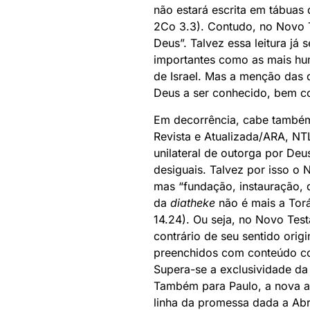
não estará escrita em tábuas 
2Co 3.3). Contudo, no Novo 
Deus”. Talvez essa leitura já
importantes como as mais hu
de Israel. Mas a menção das d
Deus a ser conhecido, bem co
Em decorrência, cabe também
Revista e Atualizada/ARA, NTL
unilateral de outorga por De
desiguais. Talvez por isso o
mas “fundação, instauração, 
da
diatheke
não é mais a Torá
14.24). Ou seja, no Novo Tes
contrário de seu sentido ori
preenchidos com conteúdo co
Supera-se a exclusividade da
Também para Paulo, a nova a
linha da promessa dada a Abra