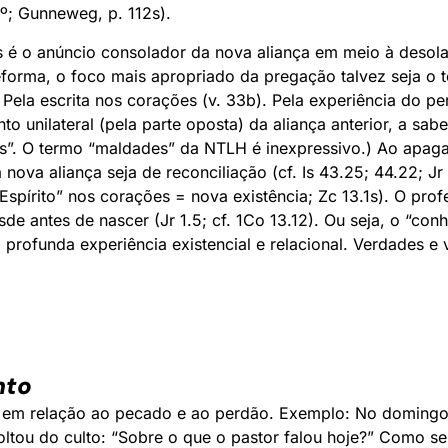
º; Gunneweg, p. 112s).
 é o anúncio consolador da nova aliança em meio à desola
eforma, o foco mais apropriado da pregação talvez seja o 
Pela escrita nos corações (v. 33b). Pela experiência do p
 unilateral (pela parte oposta) da aliança anterior, a sabe
ças”. O termo “maldades” da NTLH é inexpressivo.) Ao apag
ova aliança seja de reconciliação (cf. Is 43.25; 44.22; J
Espírito” nos corações = nova existência; Zc 13.1s). O prof
e antes de nascer (Jr 1.5; cf. 1Co 13.12). Ou seja, o “co
 profunda experiência existencial e relacional. Verdades e
nto
smo em relação ao pecado e ao perdão. Exemplo: No domingo
ltou do culto: “Sobre o que o pastor falou hoje?” Como s