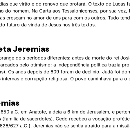
dias que virão e do renovo que brotará. O texto de Lucas f
o do homem. Na Carta aos Tessalonicenses, por sua vez, P
oas cresçam no amor de uns para com os outros. Tudo ten
o futuro da vinda de Jesus nos três textos.
feta Jeremias
brange dois períodos diferentes: antes da morte do rei Josi
rcados pelo otimismo: a independência política trazia pro
ias). Os anos depois de 609 foram de declínio. Judá foi do
 internas e corrupção religiosa. O povo caminhava para o 
emias
650 a.C. em Anatote, aldeia a 6 km de Jerusalém, e perten
s (família de sacerdotes). Cedo recebeu a vocação profétic
626/627 a.C.). Jeremias não se sentia atraído para a miss