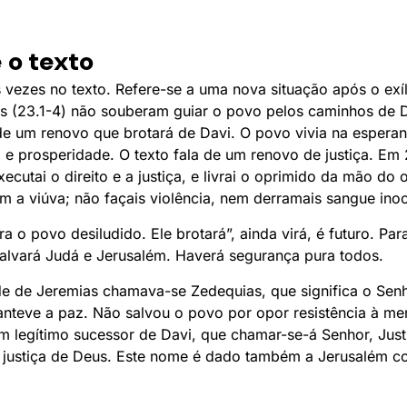
 o texto
 vezes no texto. Refere-se a uma nova situação após o exíl
s (23.1-4) não souberam guiar o povo pelos caminhos de 
r de um renovo que brotará de Davi. O povo vivia na espera
 e prosperidade. O texto fala de um renovo de justiça. Em 
xecutai o direito e a justiça, e livrai o oprimido da mão do
m a viúva; não façais violência, nem derramais sangue inoc
 o povo desiludido. Ele brotará”, ainda virá, é futuro. Para
 salvará Judá e Jerusalém. Haverá segurança pura todos.
ade de Jeremias chamava-se Zedequias, que significa o Senh
anteve a paz. Não salvou o povo por opor resistência à m
m legítimo sucessor de Davi, que chamar-se-á Senhor, Just
a justiça de Deus. Este nome é dado também a Jerusalém c