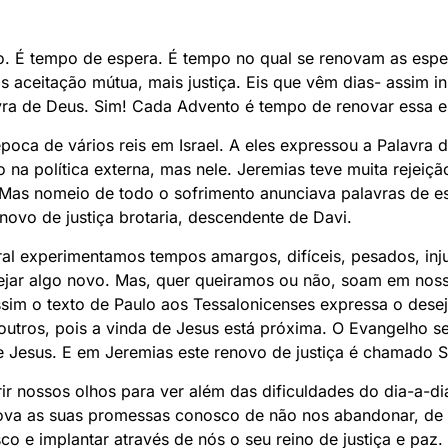
. É tempo de espera. É tempo no qual se renovam as espe
s aceitação mútua, mais justiça. Eis que vêm dias- assim in
vra de Deus. Sim! Cada Advento é tempo de renovar essa 
poca de vários reis em Israel. A eles expressou a Palavra 
na política externa, mas nele. Jeremias teve muita rejeiçã
 Mas nomeio de todo o sofrimento anunciava palavras de 
ovo de justiça brotaria, descendente de Davi.
l experimentamos tempos amargos, difíceis, pesados, inj
ejar algo novo. Mas, quer queiramos ou não, soam em noss
sim o texto de Paulo aos Tessalonicenses expressa o dese
utros, pois a vinda de Jesus está próxima. O Evangelho se
Jesus. E em Jeremias este renovo de justiça é chamado S
ir nossos olhos para ver além das dificuldades do dia-a-di
nova as suas promessas conosco de não nos abandonar, de 
co e implantar através de nós o seu reino de justiça e paz.