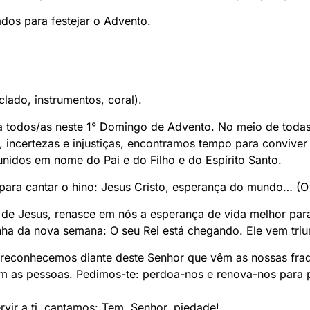
dos para festejar o Advento.
eclado, instrumentos, coral).
a todos/as neste 1° Domingo de Advento. No meio de tod
 incertezas e injustiças, encontramos tempo para conviver 
unidos em nome do Pai e do Filho e do Espírito Santo.
ara cantar o hino: Jesus Cristo, esperança do mundo… (O 
 de Jesus, renasce em nós a esperança de vida melhor par
ha da nova semana: O seu Rei está chegando. Ele vem triunf
reconhecemos diante deste Senhor que vêm as nossas fraqu
m as pessoas. Pedimos-te: perdoa-nos e renova-nos para p
vir a ti, cantamos: Tem, Senhor, piedade!