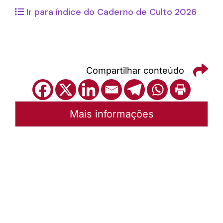
Ir para índice do Caderno de Culto 2026
Compartilhar conteúdo
Mais informações
Autoria:
Portal Luterano
Sínodo:
Mato Grosso
Instância:
Sinodal
Tipo de Post:
Texto
Categorias:
Geral