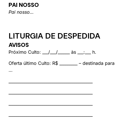
PAI NOSSO
Pai nosso…
LITURGIA DE DESPEDIDA
AVISOS
Próximo Culto: ___/___/______ às ___:___ h.
Oferta último Culto: R$ _________ – destinada para
…
__________________________________________
__________________________________________
__________________________________________
__________________________________________