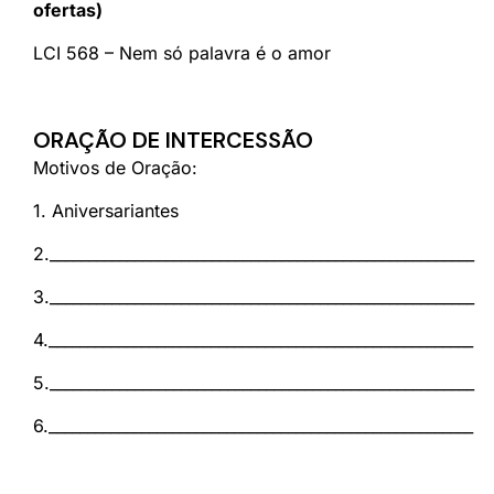
ofertas)
LCI 568 – Nem só palavra é o amor
ORAÇÃO DE INTERCESSÃO
Motivos de Oração:
1. Aniversariantes
2._______________________________________________________
3._______________________________________________________
4._______________________________________________________
5._______________________________________________________
6._______________________________________________________