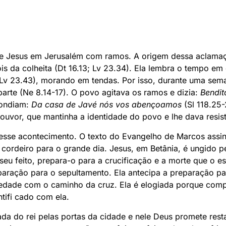
de Jesus em Jerusalém com ramos. A origem dessa aclamaç
is da colheita (Dt 16.13; Lv 23.34). Ela lembra o tempo em 
Lv 23.43), morando em tendas. Por isso, durante uma sem
arte (Ne 8.14-17). O povo agitava os ramos e dizia:
Bendi
pondiam:
Da casa de Javé nós vos abençoamos
(Sl 118.25-
ouvor, que mantinha a identidade do povo e lhe dava resist
esse acontecimento. O texto do Evangelho de Marcos assin
ordeiro para o grande dia. Jesus, em Betânia, é ungido p
seu feito, prepara-o para a crucificação e a morte que o 
aração para o sepultamento. Ela antecipa a preparação pa
iedade com o caminho da cruz. Ela é elogiada porque com
ntifi cado com ela.
da do rei pelas portas da cidade e nele Deus promete rest