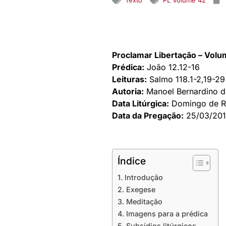
Texto
PL Volume 42
Proclamar Libertação – Vol
Prédica:
João 12.12-16
Leituras:
Salmo 118.1-2,19-29
Autoria:
Manoel Bernardino de
Data Litúrgica:
Domingo de 
Data da Pregação:
25/03/20
Índice
1. Introdução
2. Exegese
3. Meditação
4. Imagens para a prédica
5. Subsídios litúrgicos