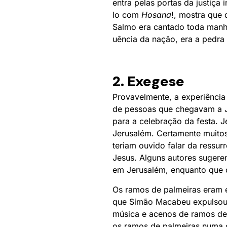
entra pelas portas da justiça
lo com
Hosana
!, mostra que 
Salmo era cantado toda manhã
uência da nação, era a pedra 
2. Exegese
Provavelmente, a experiênci
de pessoas que chegavam a J
para a celebração da festa. 
Jerusalém. Certamente muitos
teriam ouvido falar da ressu
Jesus. Alguns autores sugere
em Jerusalém, enquanto que o
Os ramos de palmeiras eram 
que Simão Macabeu expulsou a
música e acenos de ramos d
os ramos de palmeiras numa c