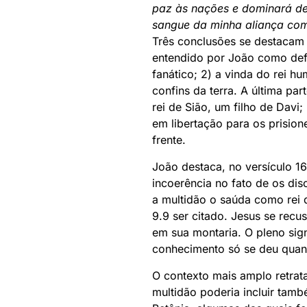
paz às nações e dominará de 
sangue da minha aliança com 
Três conclusões se destacam a
entendido por João como defi
fanático; 2) a vinda do rei 
confins da terra. A última pa
rei de Sião, um filho de Davi
em libertação para os prisio
frente.
João destaca, no versículo 1
incoerência no fato de os di
a multidão o saúda como rei d
9.9 ser citado. Jesus se recu
em sua montaria. O pleno sig
conhecimento só se deu quando
O contexto mais amplo retrat
multidão poderia incluir tam