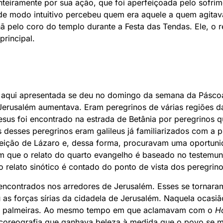
 inteiramente por sua ação, que foi aperfeiçoada pelo sofri
de modo intuitivo percebeu quem era aquele a quem agitava
 pelo coro do templo durante a Festa das Tendas. Ele, o re
principal.
a aqui apresentada se deu no domingo da semana da Pásco
erusalém aumentava. Eram peregrinos de várias regiões d
Jesus foi encontrado na estrada de Betânia por peregrinos 
 desses peregrinos eram galileus já familiarizados com a 
rreição de Lázaro e, dessa forma, procuravam uma oportun
m que o relato do quarto evangelho é baseado no testemun
 relato sinótico é contado do ponto de vista dos peregr
encontrados nos arredores de Jerusalém. Esses se tornara
s forças sírias da cidadela de Jerusalém. Naquela ocasião
e palmeiras. Ao mesmo tempo em que aclamavam com o
H
oreografia que ganhava beleza à medida que o povo se mul