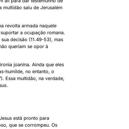
m ali para dar testemunho de
a multidão saiu de Jerusalém
ma revolta armada naquele
 suportar a ocupação romana.
 sua decisão (11.49-53), mas
 não queriam se opor à
onia joanina. Ainda que eles
s-humilde, no entanto, o
). Essa multidão, na verdade,
sus.
Jesus está pronto para
gioso, que se corrompeu. Os