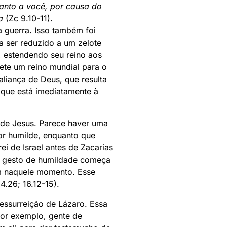
uanto a você, por causa do
a
(Zc 9.10-11).
a guerra. Isso também foi
a ser reduzido a um zelote
, estendendo seu reino aos
mete um reino mundial para o
aliança de Deus, que resulta
 que está imediatamente à
o de Jesus. Parece haver uma
or humilde, enquanto que
i de Israel antes de Zacarias
Seu gesto de humildade começa
am naquele momento. Esse
4.26; 16.12-15).
essurreição de Lázaro. Essa
por exemplo, gente de