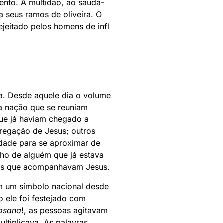
mento. A multidão, ao saudá-
 seus ramos de oliveira. O
jeitado pelos homens de infl
a. Desde aquele dia o volume
a nação que se reuniam
que já haviam chegado a
pregação de Jesus; outros
idade para se aproximar de
ho de alguém que já estava
inos que acompanhavam Jesus.
m um símbolo nacional desde
 ele foi festejado com
osana
!, as pessoas agitavam
tiplicava. As palavras