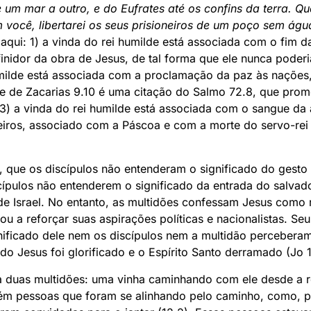
um mar a outro, e do Eufrates até os confins da terra. Q
você, libertarei os seus prisioneiros de um poço sem águ
qui: 1) a vinda do rei humilde está associada com o fim d
nidor da obra de Jesus, de tal forma que ele nunca poderi
humilde está associada com a proclamação da paz às nações
rte de Zacarias 9.10 é uma citação do Salmo 72.8, que pro
; 3) a vinda do rei humilde está associada com o sangue da 
neiros, associado com a Páscoa e com a morte do servo-rei
6, que os discípulos não entenderam o significado do gest
scípulos não entenderem o significado da entrada do salvad
e Israel. No entanto, as multidões confessam Jesus como re
sou a reforçar suas aspirações políticas e nacionalistas. 
nificado dele nem os discípulos nem a multidão perceber
 Jesus foi glorificado e o Espírito Santo derramado (Jo 1
a duas multidões: uma vinha caminhando com ele desde a r
bém pessoas que foram se alinhando pelo caminho, como, 