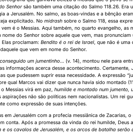
do Senhor
são também uma citação do Salmo 118.26. Era u
igia a Jerusalém. No salmo, as boas-vindas e a bênção era
teja explicitado. No
midrash
sobre o Salmo 118, essa expre
e vem é o Messias. Aqui também, no quarto evangelho, as 
 nome do Senhor sobre aquele que vem, mas pronunciam 
 Elas proclamam:
Bendito é o rei de Israel
, que não é uma 
a daquele que vem em nome do Senhor.
 conseguido um jumentinho
… (v. 14), montou nele para entr
as informações acerca desse acontecimento. Certamente, Je
as que pudessem suprir essa necessidade. A expressão “ju
re qual Marcos vai dizer que nunca havia sido montado (11
e o Messias virá em paz,
humilde e montado num jumento, u
 aspirações não são políticas nem nacionalistas. Um rei gue
te como expressão de suas intenções.
us em Jerusalém com a profecia messiânica de Zacarias, o
em conta. Após a promessa da vinda do rei humilde, Deus 
m e os cavalos de Jerusalém, e os arcos de batalha serão