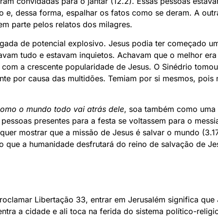
oram convidadas para o jantar (12.2). Essas pessoas estava
do e, dessa forma, espalhar os fatos como se deram. A outr
em parte pelos relatos dos milagres.
gada de potencial explosivo. Jesus podia ter começado u
avam tudo e estavam inquietos. Achavam que o melhor era
 com a crescente popularidade de Jesus. O Sinédrio tomou
ente por causa das multidões. Temiam por si mesmos, pois
omo o mundo todo vai atrás dele
, soa também como uma ir
 pessoas presentes para a festa se voltassem para o messia
 quer mostrar que a missão de Jesus é salvar o mundo (3.17
o que a humanidade desfrutará do reino de salvação de Je
clamar Libertação 33, entrar em Jerusalém significa que 
ntra a cidade e ali toca na ferida do sistema político-reli