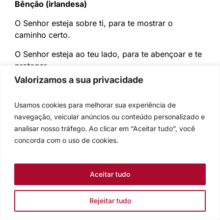
Bênção (irlandesa)
O Senhor esteja sobre ti, para te mostrar o
caminho certo.
O Senhor esteja ao teu lado, para te abençoar e te
proteger.
Valorizamos a sua privacidade
O Senhor esteja atrás de ti, para te salvar da
falsidade de pessoas más.
Usamos cookies para melhorar sua experiência de
O Senhor esteja abaixo de ti, para te amparar
navegação, veicular anúncios ou conteúdo personalizado e
quando caíres e te tirar das armadilhas.
analisar nosso tráfego. Ao clicar em “Aceitar tudo”, você
concorda com o uso de cookies.
O Senhor esteja dentro de ti, para te consolar
quando estiveres triste.
Aceitar tudo
O Senhor esteja ao redor de ti, para te defender
quando outros caírem em cima de ti.
Rejeitar tudo
O Senhor esteja sobre ti, para te abençoar. Assim