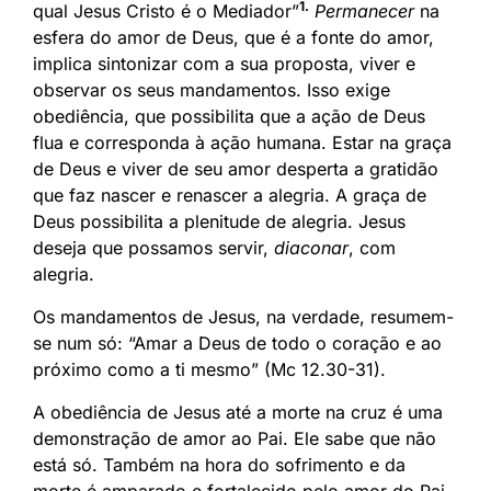
1.
qual Jesus Cristo é o Mediador”
Permanecer
na
esfera do amor de Deus, que é a fonte do amor,
implica sintonizar com a sua proposta, viver e
observar os seus mandamentos. Isso exige
obediência, que possibilita que a ação de Deus
flua e corresponda à ação humana. Estar na graça
de Deus e viver de seu amor desperta a gratidão
que faz nascer e renascer a alegria. A graça de
Deus possibilita a plenitude de alegria. Jesus
deseja que possamos servir,
diaconar
, com
alegria.
Os mandamentos de Jesus, na verdade, resumem-
se num só: “Amar a Deus de todo o coração e ao
próximo como a ti mesmo” (Mc 12.30-31).
A obediência de Jesus até a morte na cruz é uma
demonstração de amor ao Pai. Ele sabe que não
está só. Também na hora do sofrimento e da
morte é amparado e fortalecido pelo amor do Pai