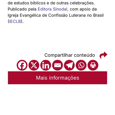
de estudos bíblicos e de outras celebrações.
Publicado pela
Editora Sinodal
,
com apoio da
Igreja Evangélica de Confissão Luterana no Brasil
(
IECLB
).
Compartilhar conteúdo
Mais informações
Autoria:
Portal Luterano
Instância:
Nacional
Tipo de Post:
Texto
Categorias:
PL Volume 38