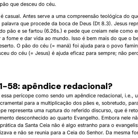
pão que desceu do céu.
 é casual. Antes serve a uma compreensão teológica do qu
palavra que procede da boca de Deus (Dt 8.3). Jesus rep
 pão e se fartou (6.26s.) e pede que creiam nele como en
r a fome e dar vida ao mundo. Isso é bem mais do que o be
erto. O pão do céu (= maná) foi ajuda para o povo famin
eu do céu (= Jesus) é ajuda eficaz para sempre; não per
51-58: apêndice redacional?
m essa perícope como sendo um apêndice redacional, i.e., u
cramental para a multiplicação dos pães e, sobretudo, par
ope representa uma ruptura do referido discurso, que é ret
emento desconhecido ao quarto Evangelho. Embora nele nã
a prática da Santa Ceia não é algo estranho para o evangelis
zava e não se reunia para a Ceia do Senhor. Da mesma fo