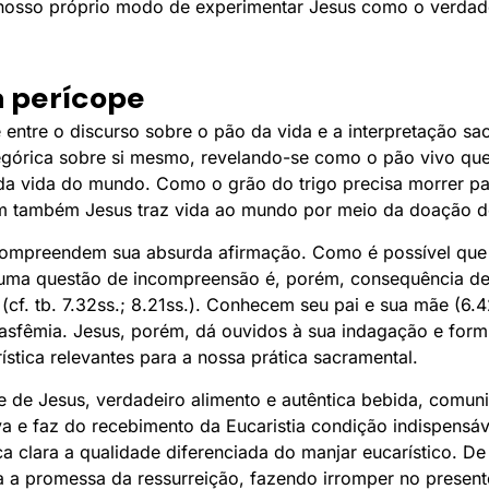
nosso próprio modo de experimentar Jesus como o verdade
a perícope
te entre o discurso sobre o pão da vida e a interpretação 
egórica sobre si mesmo, revelando-se como o pão vivo qu
da vida do mundo. Como o grão do trigo precisa morrer pa
im também Jesus traz vida ao mundo por meio da doação d
o compreendem sua absurda afirmação. Como é possível qu
 uma questão de incompreensão é, porém, consequência de
(cf. tb. 7.32ss.; 8.21ss.). Conhecem seu pai e sua mãe (6.4
blasfêmia. Jesus, porém, dá ouvidos à sua indagação e for
stica relevantes para a nossa prática sacramental.
e de Jesus, verdadeiro alimento e autêntica bebida, comu
va e faz do recebimento da Eucaristia condição indispensáv
 clara a qualidade diferenciada do manjar eucarístico. De 
a a promessa da ressurreição, fazendo irromper no presen