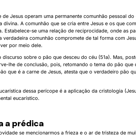
ue de Jesus operam uma permanente comunhão pessoal do c
a divina. A comunhão que se cria entre Jesus e os que co
a. Estabelece-se uma relação de reciprocidade, onde as p
sa verdadeira comunhão compromete de tal forma com Jesu
ver por meio dele.
 o discurso sobre o pão que desceu do céu (51a). Mas, pos
erve-lhe de conclusão, pois, retomando o tema do pão que 
ão que é a carne de Jesus, atesta que o verdadeiro pão q
arística dessa perícope é a aplicação da cristologia (Jes
ntal eucarístico.
a a prédica
idade se mencionarmos a frieza e o ar de tristeza de mui