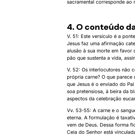
sacramental corresponde ao 
4. O conteúdo d
V. 51: Este versículo é a pon
Jesus faz uma afirmação cat
alusão à sua morte em favor 
pão que sustenta a vida, ass
V. 52: Os interlocutores nã
própria carne? O que parece
que Jesus é o enviado do Pai 
soa pretensiosa, à beira da 
aspectos da celebração eucarí
Vv. 53-55: A carne e o sangu
eterna. A formulação é taxati
vem de Deus. Dessa forma fica
Ceia do Senhor está vinculad