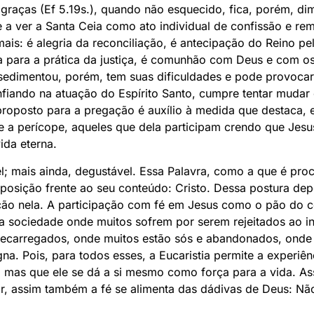
 graças (Ef 5.19s.), quando não esquecido, fica, porém, d
 a ver a Santa Ceia como ato individual de confissão e re
ais: é alegria da reconciliação, é antecipação do Reino pe
fia para a prática da justiça, é comunhão com Deus e com 
 sedimentou, porém, tem suas dificuldades e pode provoca
nfiando na atuação do Espírito Santo, cumpre tentar muda
proposto para a pregação é auxílio à medida que destaca
me a perícope, aqueles que dela participam crendo que Jesu
ida eterna.
l; mais ainda, degustável. Essa Palavra, como a que é pro
osição frente ao seu conteúdo: Cristo. Dessa postura de
ção nela. A participação com fé em Jesus como o pão do c
a sociedade onde muitos sofrem por serem rejeitados ao i
recarregados, onde muitos estão sós e abandonados, onde 
na. Pois, para todos esses, a Eucaristia permite a experiê
, mas que ele se dá a si mesmo como força para a vida. 
ir, assim também a fé se alimenta das dádivas de Deus: Nã