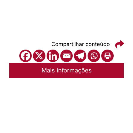
Compartilhar conteúdo
Mais informações
Autoria:
Paróquia dos Apóstolos
Sínodo:
Espirito Santo a Belém
Instância:
Sinodal
Categorias:
Geral