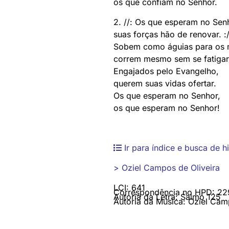
os que confiam no Senhor.
2. //: Os que esperam no Sen
suas forças hão de renovar. :/
Sobem como águias para os 
correm mesmo sem se fatigar
Engajados pelo Evangelho,
querem suas vidas ofertar.
Os que esperam no Senhor,
os que esperam no Senhor!
Ir para índice e busca de h
> Oziel Campos de Oliveira
LCI: 641
Correspondência no HPD: 22
Autoria da Letra: Salmo 125
Autoria da Música: Oziel Camp