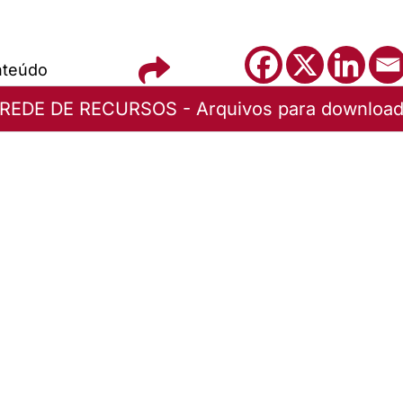
nteúdo
REDE DE RECURSOS - Arquivos para downloa
fiam no Senhor - Oziel Campos de Oliveira
uivo
 arranjo para piano A
uivo
 arranjo para piano B
uivo