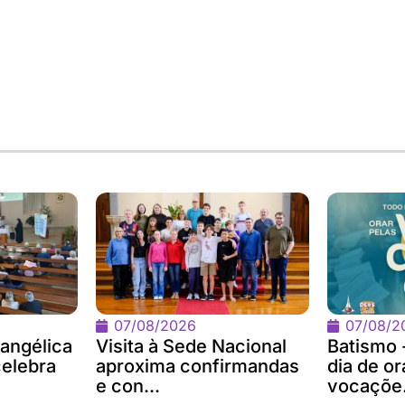
07/08/2026
07/08/2
angélica
Visita à Sede Nacional
Batismo 
celebra
aproxima confirmandas
dia de or
e con...
vocaçõe.