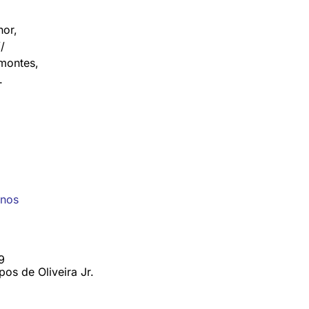
hor,
/
montes,
.
inos
9
os de Oliveira Jr.