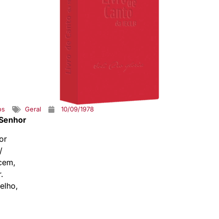
os
Geral
10/09/1978
 Senhor
or
/
cem,
.
elho,