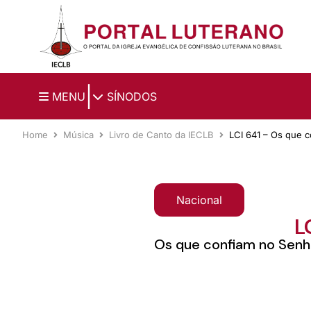
Ir para o conteúdo principal
|
MENU
SÍNODOS
Home
Música
Livro de Canto da IECLB
LCI 641 – Os que 
Nacional
L
Os que confiam no Sen