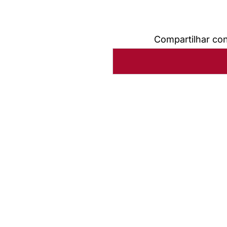
Compartilhar co
Salmo 125 - Os que con
Baixar arquivo
Abrir Arq
HPD 229 Os que confiam
Baixar arquivo
Abrir Arq
HPD 229 Os que confiam
Baixar arquivo
Abrir Arq