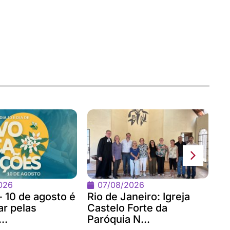
No
Bi
co
026
07/08/2026
- 10 de agosto é
Rio de Janeiro: Igreja
ar pelas
Castelo Forte da
..
Paróquia N...