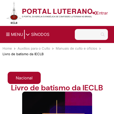
Ir para o conteúdo principal
Entrar
|
MENU
SÍNODOS
Home
Auxílios para o Culto
Manuais de culto e ofícios
Livro de batismo da IECLB
Nacional
Livro de batismo da IECLB