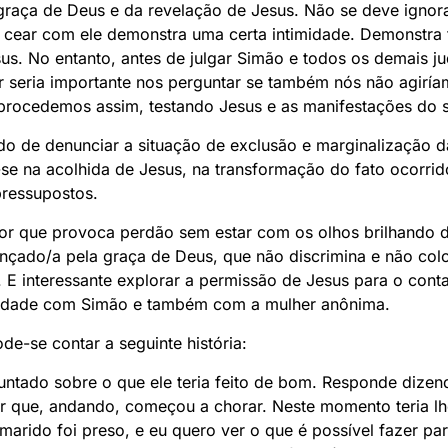
raça de Deus e da revelação de Jesus. Não se deve ignor
 cear com ele demonstra uma certa intimidade. Demonstra
us. No entanto, antes de julgar Simão e todos os demais 
gar seria importante nos perguntar se também nós não agir
procedemos assim, testando Jesus e as manifestações do 
do de denunciar a situação de exclusão e marginalização
se na acolhida de Jesus, na transformação do fato ocorri
ressupostos.
or que provoca perdão sem estar com os olhos brilhando de
ançado/a pela graça de Deus, que não discrimina e não co
 E interessante explorar a permissão de Jesus para o cont
imidade com Simão e também com a mulher anônima.
de-se contar a seguinte história:
ntado sobre o que ele teria feito de bom. Responde dizen
r que, andando, começou a chorar. Neste momento teria lh
arido foi preso, e eu quero ver o que é possível fazer para