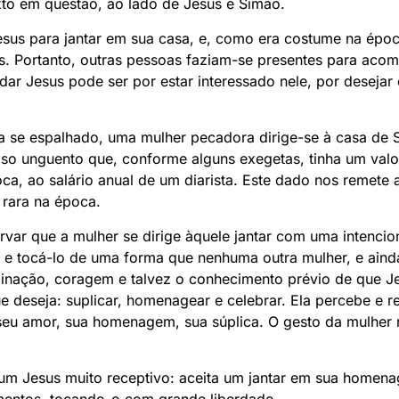
xto em questão, ao lado de Jesus e Simão.
esus para jantar em sua casa, e, como era costume na époc
 Portanto, outras pessoas faziam-se presentes para acom
ar Jesus pode ser por estar interessado nele, por desejar 
ia se espalhado, uma mulher pecadora dirige-se à casa d
oso unguento que, conforme alguns exegetas, tinha um val
oca, ao salário anual de um diarista. Este dado nos remete 
 rara na época.
var que a mulher se dirige àquele jantar com uma intencion
 e tocá-lo de uma forma que nenhuma outra mulher, e ainda
inação, coragem e talvez o conhecimento prévio de que Jesu
ue deseja: suplicar, homenagear e celebrar. Ela percebe e
 seu amor, sua homenagem, sua súplica. O gesto da mulher
um Jesus muito receptivo: aceita um jantar em sua home