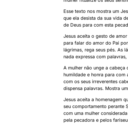
mulher ritualize os seus sen
Esse texto nos mostra um Je
que ela desista da sua vida d
de Deus para com esta pecad
Jesus aceita o gesto de amor
para falar do amor do Pai po
lágrimas, rega seus pés. As 
nada expressa com palavras,
A mulher não unge a cabeça d
humildade e honra para com a
com os seus irreverentes cabe
dispensa palavras. Mostra um
Jesus aceita a homenagem que
seu comportamento perante S
com uma mulher considerada 
pela pecadora e pelos fariseu