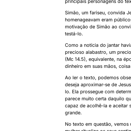
principais personagens do te
Simão, um fariseu, convida J
homenageavam eram públicos.
motivação de Simão ao convid
testá-lo.
Como a notícia do jantar hav
precioso alabastro, um preci
(Mc 14.5), equivalente, na ép
dinheiro em suas mãos, coisa
Ao ler o texto, podemos obser
deseja aproximar-se de Jesus
lo. Ela prossegue com determ
parece muito certa daquilo q
capaz de acolhê-la e aceitar
grande.
No texto em questão, vemos 