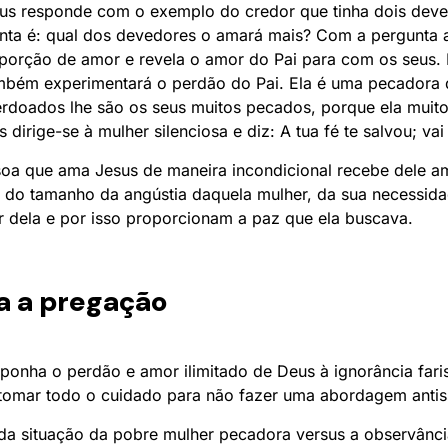
s responde com o exemplo do credor que tinha dois deve
nta é: qual dos devedores o amará mais? Com a pergunta
porção de amor e revela o amor do Pai para com os seus. 
ambém experimentará o perdão do Pai. Ela é uma pecadora 
erdoados lhe são os seus muitos pecados, porque ela muit
 dirige-se à mulher silenciosa e diz: A tua fé te salvou; va
soa que ama Jesus de maneira incondicional recebe dele amo
 do tamanho da angústia daquela mulher, da sua necessid
 dela e por isso proporcionam a paz que ela buscava.
a a pregação
ponha o perdão e amor ilimitado de Deus à ignorância fari
 tomar todo o cuidado para não fazer uma abordagem antis
da situação da pobre mulher pecadora versus a observância