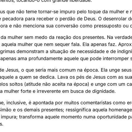
timentos, tocando-o com grande liberdade.
sus que não teme tornar-se impuro pelo toque da mulher e
e pecadora para receber o perdão de Deus. O desenrolar do
ora e não menciona sua conversão como pressuposto ou 
 da mulher sem medo da reação dos presentes. Na verdade,
r aquela mulher que nem sequer fala. Ela apenas faz. Apro
lágrimas demonstram a situação de necessidade e de indign
 apenas ama profundamente aquele que pode interromper su
e Jesus, o que seria mais comum na época. Ela unge seus
quele a quem se dedica. Lava os pés de Jesus com as sua
los soltos (atitude não aceita na época) e unge com um ca
a mulher forte e irreverente em busca de dignidade.
, inclusive, é apontada por muitos comentaristas como eró
imão e os demais presentes; ressignifica aquela homenage
impura; transforma aquele momento numa oportunidade pa
s.