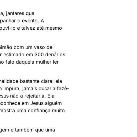
a, jantares que
panhar o evento. A
ouvi-lo e talvez até mesmo
e Simão com um vaso de
or estimado em 300 denários
ao falo daquela mulher ler
alidade bastante clara: ela
 impura, jamais ousaria fazê-
s não a rejeitaria. Ela
 reconhece em Jesus alguém
 mostra uma confiança muito
nagem e também que uma