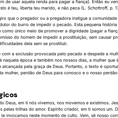
 fim de usar aquela renda para pagar a fiança). Então eu ven
sto é teu, liberta teu marido, e não peca (L. Schottroff, p. 1
sugiro que o pregador ou a pregadora instigue a comunidad
dutor do burro de impedir o pecado. Esta pequena história 
e como único meio de promover a dignidade (pagar a fianç
romisso do homem de impedir a prostituição, sem causar pr
dificuldades dela sem se prostituir.
pe com a exclusão provocada pelo pecado e despede a mu
 Já naquela época e também nos nossos dias, a mulher que
 alcançada pela graça de Deus. Portanto, o texto é oportu
ta mulher, perdão de Deus para conosco e o nosso perdão
rgicos
do Deus, em ti nós vivemos, nos movemos e existimos. Jes
pelas trilhas do amor. Espírito criador, em ti somos um. D
 te invocamos neste momento de culto. Vem, sê nosso co