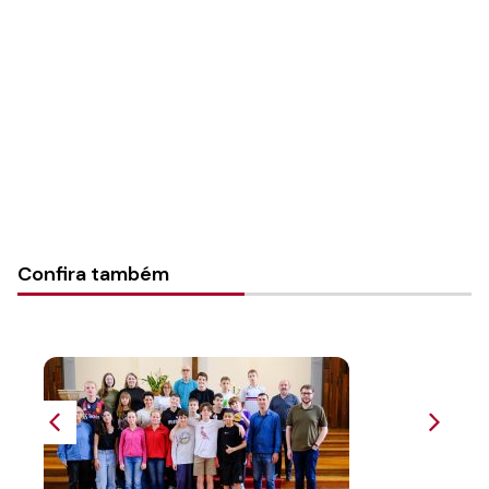
Instância:
Nacional
Tipo de Post:
Texto
Categorias:
PL Volume 26
Confira também