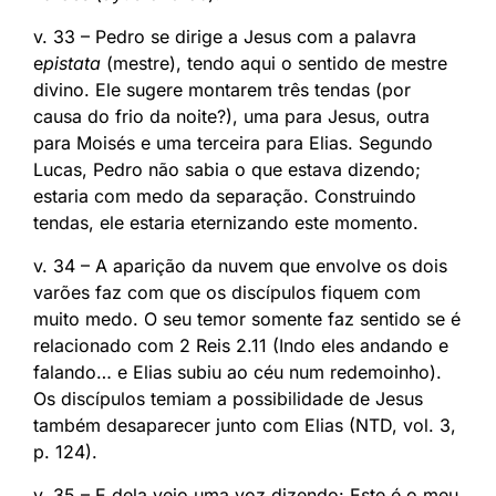
v. 33 – Pedro se dirige a Jesus com a palavra
e
pistata
(mestre), tendo aqui o sentido de mestre
divino. Ele sugere montarem três tendas (por
causa do frio da noite?), uma para Jesus, outra
para Moisés e uma terceira para Elias. Segundo
Lucas, Pedro não sabia o que estava dizendo;
estaria com medo da separação. Construindo
tendas, ele estaria eternizando este momento.
v. 34 – A aparição da nuvem que envolve os dois
varões faz com que os discípulos fiquem com
muito medo. O seu temor somente faz sentido se é
relacionado com 2 Reis 2.11 (Indo eles andando e
falando… e Elias subiu ao céu num redemoinho).
Os discípulos temiam a possibilidade de Jesus
também desaparecer junto com Elias (NTD, vol. 3,
p. 124).
v. 35 – E dela veio uma voz dizendo: Este é o meu