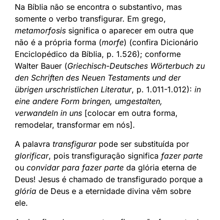
Na Bíblia não se encontra o substantivo, mas
somente o verbo transfigurar. Em grego,
metamorfosis
significa o aparecer em outra que
não é a própria forma (
morfe
) (confira Dicionário
Enciclopédico da Bíblia, p. 1.526); conforme
Walter Bauer (
Griechisch-Deutsches Wörterbuch zu
den Schriften des Neuen Testaments und der
übrigen urschristlichen Literatur
, p. 1.011-1.012):
in
eine andere Form bringen, umgestalten,
verwandeln in uns
[colocar em outra forma,
remodelar, transformar em nós].
A palavra
transfigurar
pode ser substituída por
glorificar
, pois transfiguração significa
fazer parte
ou
convidar para fazer parte
da glória eterna de
Deus! Jesus é chamado de transfigurado porque a
glória
de Deus e a eternidade divina vêm sobre
ele.