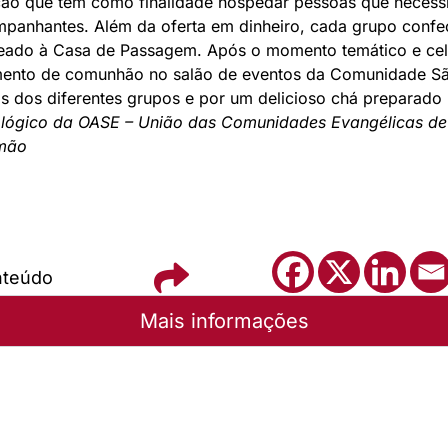
ição que tem como finalidade hospedar pessoas que necess
ompanhantes. Além da oferta em dinheiro, cada grupo conf
teado à Casa de Passagem. Após o momento temático e cel
mento de comunhão no salão de eventos da Comunidade Sã
s dos diferentes grupos e por um delicioso chá preparado 
eológico da OASE – União das Comunidades Evangélicas d
amão
nteúdo
Mais informações
unicação - Sínodo Rio dos Sinos