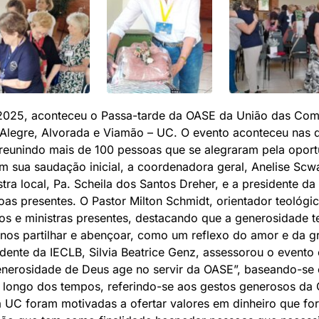
 2025, aconteceu o Passa-tarde da OASE da União das Com
 Alegre, Alvorada e Viamão – UC. O evento aconteceu na
 reunindo mais de 100 pessoas que se alegraram pela oport
 Em sua saudação inicial, a coordenadora geral, Anelise S
tra local, Pa. Scheila dos Santos Dreher, e a presidente da
as presentes. O Pastor Milton Schmidt, orientador teológ
tros e ministras presentes, destacando que a generosidade
-nos partilhar e abençoar, como um reflexo do amor e da 
idente da IECLB, Silvia Beatrice Genz, assessorou o evento
enerosidade de Deus age no servir da OASE”, baseando-se
longo dos tempos, referindo-se aos gestos generosos da 
 UC foram motivadas a ofertar valores em dinheiro que f