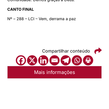
CANTO FINAL
Nº – 288 – LCI – Vem, derrama a paz
Compartilhar conteúdo
Mais informações
Autoria:
Portal Luterano
Sínodo:
Mato Grosso
Instância:
Sinodal
Tipo de Post:
Texto