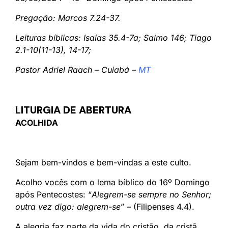
Pregação: Marcos 7.24-37.
Leituras bíblicas: Isaías 35.4-7a; Salmo 146; Tiago
2.1-10(11-13), 14-17;
Pastor Adriel Raach – Cuiabá –
MT
LITURGIA DE ABERTURA
ACOLHIDA
Sejam bem-vindos e bem-vindas a este culto.
Acolho vocês com o lema bíblico do 16º Domingo
após Pentecostes: “
Alegrem-se sempre no Senhor;
outra vez digo: alegrem-se
” – (Filipenses 4.4).
A alegria faz parte da vida do cristão, da cristã.