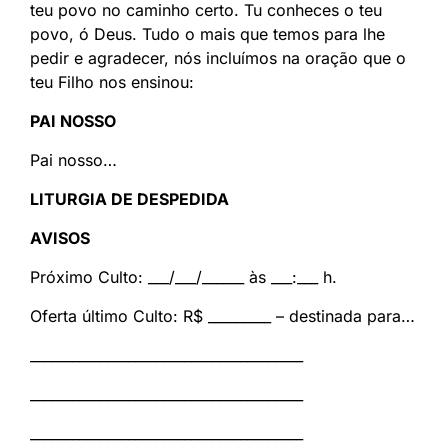
teu povo no caminho certo. Tu conheces o teu
povo, ó Deus. Tudo o mais que temos para lhe
pedir e agradecer, nós incluímos na oração que o
teu Filho nos ensinou:
PAI NOSSO
Pai nosso…
LITURGIA DE DESPEDIDA
AVISOS
Próximo Culto: ___/___/______ às ___:___ h.
Oferta último Culto: R$ _________ – destinada para…
_______________________________________
_______________________________________
_______________________________________