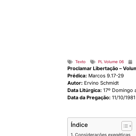
Texto
PL Volume 06
Proclamar Libertação – Volu
Prédica:
Marcos 9.17-29
Autor:
Ervino Schmidt
Data Litúrgica:
17º Domingo a
Data da Pregação:
11/10/1981
Índice
1. Considerações exegéticas