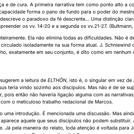
 e de cura. A primeira narrativa tem como ponto alto a c
 incapacidade forma o pano de fundo para o poder do mestr
 descreve o paradoxo da fé descrente… Uma distinção clara
mpreender os vv. 14-20 e a segunda os vv.21-27. (Bultmann,
teiramente. Ela não elimina todas as dificuldades. Não é 
 circulado isoladamente na sua forma atual. J. Schniewind
cho, exatamente em seu conjunto, é dito como em nenhum ou
 sugerem a leitura de
ELTHÕN
, isto é, o singular em vez de
us teria vindo sozinho aos discípulos. Mas não é de se su
r, pois então não haveria ligação alguma com as narrativas
com o meticuloso trabalho redacional de Marcos.
o uma introdução. É mencionada uma discussão. Mas ainda
aparece aquele que seus discípulos não podem substituir. 
. Já pela maneira do relato, Ioda atenção é voltada para J