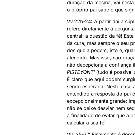
duração da mesma, vai nesta 
o próprio pai sabe o que signi
Vv.22b-24: A partir dai a sú
refere diretamente à pergunt
central: a questão da fé! Es
da cura, mas sempre o seu pr
dos que a pedem, isto é, qua
atendido. Mas isso, não graç
não decepciona a confiança i
PISTEYONTI
(tudo é possível
É claro que aqui podem surgi
sendo esperada. Neste caso a 
entendido a resposta do pai é
excepcionalmente grande; im
não se deixe desviar nem sequ
a finalidade de evitar que a 
calcular a sua fé!
Vv. 25-27: Finalmente é descr