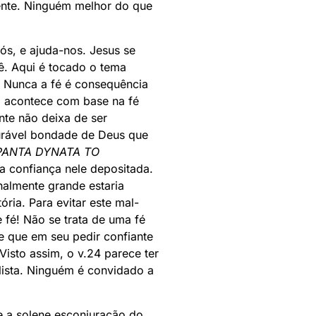
oente. Ninguém melhor do que
ós, e ajuda-nos. Jesus se
ê. Aqui é tocado o tema
. Nunca a fé é consequência
ra acontece com base na fé
nte não deixa de ser
surável bondade de Deus que
PANTA DYNATA TO
a confiança nele depositada.
nalmente grande estaria
ria. Para evitar este mal-
 fé! Não se trata de uma fé
 que em seu pedir confiante
Visto assim, o v.24 parece ter
alista. Ninguém é convidado a
ce a solene esconjuração do