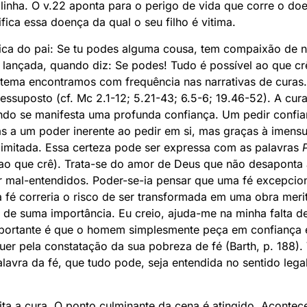
linha. O v.22 aponta para o perigo de vida que corre o d
fica essa doença da qual o seu filho é vitima.
plica do pai: Se tu podes alguma cousa, tem compaixão de n
a lançada, quando diz: Se podes! Tudo é possível ao que cr
te tema encontramos com frequência nas narrativas de curas
essuposto (cf. Mc 2.1-12; 5.21-43; 6.5-6; 19.46-52). A cu
ndo se manifesta uma profunda confiança. Um pedir confia
as a um poder inerente ao pedir em si, mas graças à imen
limitada. Essa certeza pode ser expressa com as palavras
 ao que crê). Trata-se do amor de Deus que não desaponta 
r mal-entendidos. Poder-se-ia pensar que uma fé excepcio
fé correria o risco de ser transformada em uma obra meritó
 de suma importância. Eu creio, ajuda-me na minha falta de
portante é que o homem simplesmente peça em confiança e
er pela constatação da sua pobreza de fé (Barth, p. 188). 
palavra da fé, que tudo pode, seja entendida no sentido leg
ita a cura. O ponto culminante da cena é atingido. Aconte