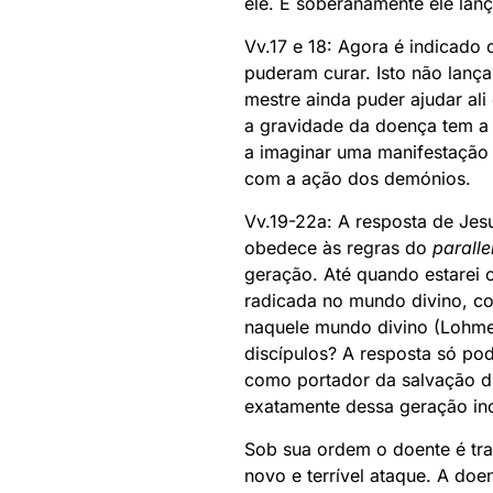
ele. E soberanamente ele lanç
Vv.17 e 18: Agora é indicado 
puderam curar. Isto não lanç
mestre ainda puder ajudar al
a gravidade da doença tem a 
a imaginar uma manifestação
com a ação dos demónios.
Vv.19-22a: A resposta de Jesu
obedece às regras do
parall
geração. Até quando estarei 
radicada no mundo divino, c
naquele mundo divino (Lohmey
discípulos? A resposta só pod
como portador da salvação di
exatamente dessa geração inc
Sob sua ordem o doente é traz
novo e terrível ataque. A do