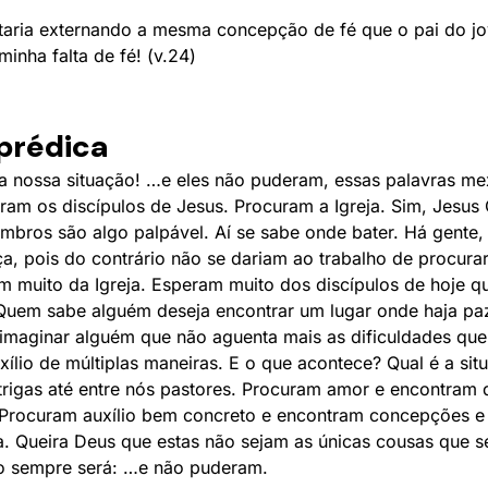
taria externando a mesma concepção de fé que o pai do j
inha falta de fé! (v.24)
 prédica
 a nossa situação! …e eles não puderam, essas palavras m
ram os discípulos de Jesus. Procuram a Igreja. Sim, Jesus C
embros são algo palpável. Aí se sabe onde bater. Há gente, 
, pois do contrário não se dariam ao trabalho de procurar
 muito da Igreja. Esperam muito dos discípulos de hoje 
Quem sabe alguém deseja encontrar um lugar onde haja paz
 imaginar alguém que não aguenta mais as dificuldades q
xílio de múltiplas maneiras. E o que acontece? Qual é a si
trigas até entre nós pastores. Procuram amor e encontram
. Procuram auxílio bem concreto e encontram concepções e
a. Queira Deus que estas não sejam as únicas cousas que se
do sempre será: …e não puderam.