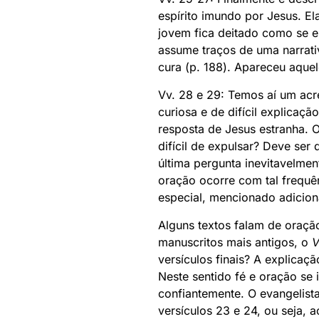
espírito imundo por Jesus. El
jovem fica deitado como se e
assume traços de uma narrati
cura (p. 188). Apareceu aque
Vv. 28 e 29: Temos aí um acr
curiosa e de difícil explica
resposta de Jesus estranha. 
difícil de expulsar? Deve ser
última pergunta inevitavelmen
oração ocorre com tal frequê
especial, mencionado adicion
Alguns textos falam de oraçã
manuscritos mais antigos, o
V
versículos finais? A explicaçã
Neste sentido fé e oração se 
confiantemente. O evangelista
versículos 23 e 24, ou seja, a