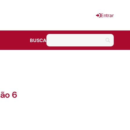
Entrar
BUSCA
ção 6