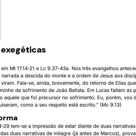
 exegéticas
 em Mt 17.14-21 e Lc 9.37-43a. Nos três evangelhos anteced
é narrada a descida do monte e a ordem de Jesus aos discí
viram. Fala-se, ainda, brevemente, do retorno de Elias qu
minho de sofrimento de João Batista. Em Lucas faltam as p
o aquele que foi precursor no sofrimento. Eu, porém, vos di
iseram, como a seu respeito está escrito.” (Mc 9.13)
forma
-29 tem-se a impressão de estar diante de duas narrativas
das duas narrativas de milagre (já antes de Marcos), prov