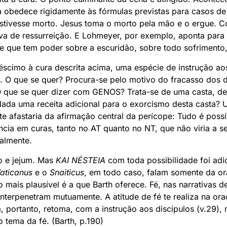
a obedece rigidamente às fórmulas previstas para casos de 
stivesse morto. Jesus toma o morto pela mão e o ergue. C
va de ressurreição. E Lohmeyer, por exemplo, aponta para 
le que tem poder sobre a escuridão, sobre todo sofrimento
éscimo à cura descrita acima, uma espécie de instrução ao
ção. O que se quer? Procura-se pelo motivo do fracasso dos
O que se quer dizer com GENOS? Trata-se de uma casta, d
 dada uma receita adicional para o exorcismo desta casta? 
te afastaria da afirmação central da perícope: Tudo é possí
ncia em curas, tanto no AT quanto no NT, que não viria a 
almente.
o e jejum. Mas
KAI NÉSTEIA
com toda possibilidade foi adi
aticanus
e o
Snaiticus
, em todo caso, falam somente da or
o mais plausível é a que Barth oferece. Fé, nas narrativas de
interpenetram mutuamente. A atitude de fé te realiza na o
, portanto, retoma, com a instrução aos discípulos (v.29)
o tema da fé. (Barth, p.190)