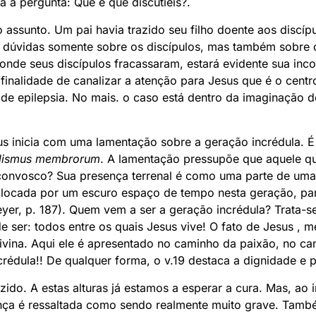
a a pergunta: Que é que discutíeis?.
o assunto. Um pai havia trazido seu filho doente aos discíp
a dúvidas somente sobre os discípulos, mas também sobre 
i onde seus discípulos fracassaram, estará evidente sua i
finalidade de canalizar a atenção para Jesus que é o centr
 de epilepsia. No mais. o caso está dentro da imaginação
s inicia com uma lamentação sobre a geração incrédula. É 
elismus membrorum
. A lamentação pressupõe que aquele qu
convosco? Sua presença terrenal é como uma parte de uma
olocada por um escuro espaço de tempo nesta geração, pa
er, p. 187). Quem vem a ser a geração incrédula? Trata-s
e ser: todos entre os quais Jesus vive! O fato de Jesus , 
vina. Aqui ele é apresentado no caminho da paixão, no ca
rédula!! De qualquer forma, o v.19 destaca a dignidade e 
ido. A estas alturas já estamos a esperar a cura. Mas, ao 
ença é ressaltada como sendo realmente muito grave. També