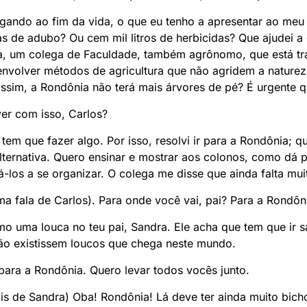
hegando ao fim da vida, o que eu tenho a apresentar ao me
 de adubo? Ou cem mil litros de herbicidas? Que ajudei a 
a, um colega de Faculdade, também agrônomo, que está tr
nvolver métodos de agricultura que não agridem a naturez
assim, a Rondônia não terá mais árvores de pé? É urgente q
ver com isso, Carlos?
 tem que fazer algo. Por isso, resolvi ir para a Rondônia
a alternativa. Quero ensinar e mostrar aos colonos, como dá
-los a se organizar. O colega me disse que ainda falta mui
ima fala de Carlos). Para onde você vai, pai? Para a Rondôn
o uma louca no teu pai, Sandra. Ele acha que tem que ir s
ão existissem loucos que chega neste mundo.
para a Rondônia. Quero levar todos vocês junto.
ois de Sandra) Oba! Rondônia! Lá deve ter ainda muito bic