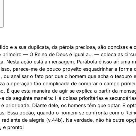
ido e a sua duplicata, da pérola preciosa, são concisas e
primeiro — O Reino de Deus é igual a… — coloca as circu
sta. Nesta ação está a mensagem. Parábola é isso aí: um
isso, parece-me de pouco proveito esquadrinhar a forma de
, ou analisar o fato por que o homem que acha o tesouro 
iza a operação tão complicada de comprar o campo primeiro
so. É que esta maneira de agir se explica a partir da men
 da seguinte maneira: Há coisas prioritárias e secundária
é prioridade. Diante dele, os homens têm que optar. E optar 
rias. Essa opção, quando o homem se confronta com o Reino
a radiante de alegria (v.44b). Na verdade, não há outra op
, e pronto!