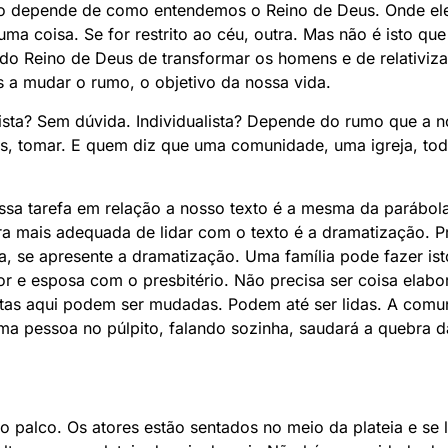
ão depende de como entendemos o Reino de Deus. Onde ele 
 coisa. Se for restrito ao céu, outra. Mas não é isto que
o Reino de Deus de transformar os homens e de relativizar
a mudar o rumo, o objetivo da nossa vida.
ista? Sem dúvida. Individualista? Depende do rumo que a no
, tomar. E quem diz que uma comunidade, uma igreja, tod
ssa tarefa em relação a nosso texto é a mesma da parábo
a mais adequada de lidar com o texto é a dramatização. P
a, se apresente a dramatização. Uma família pode fazer is
or e esposa com o presbitério. Não precisa ser coisa elab
stas aqui podem ser mudadas. Podem até ser lidas. A comu
a pessoa no púlpito, falando sozinha, saudará a quebra da
 o palco. Os atores estão sentados no meio da plateia e s