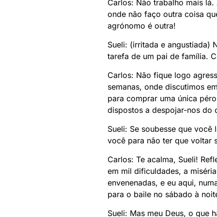
Carlos: Não trabalho mais lá
onde não faço outra coisa qu
agrónomo é outra!
Sueli: (irritada e angustiada
tarefa de um pai de família. 
Carlos: Não fique logo agress
semanas, onde discutimos em
para comprar uma única pérol
dispostos a despojar-nos do
Sueli: Se soubesse que você le
você para não ter que voltar s
Carlos: Te acalma, Sueli! Re
em mil dificuldades, a miséri
envenenadas, e eu aqui, num
para o baile no sábado à noit
Sueli: Mas meu Deus, o que há