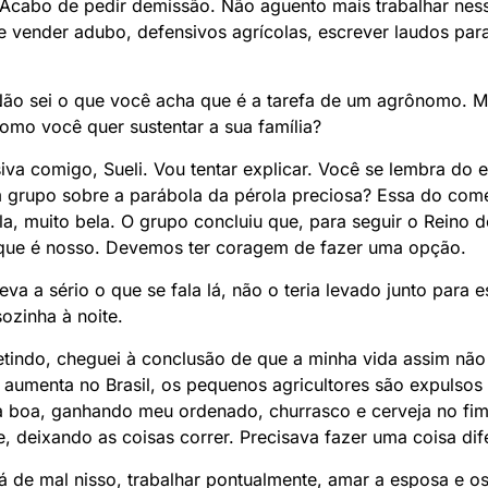
. Acabo de pedir demissão. Não aguento mais trabalhar nes
e vender adubo, defensivos agrícolas, escrever laudos pa
) Não sei o que você acha que é a tarefa de um agrônomo. M
Como você quer sustentar a sua família?
iva comigo, Sueli. Vou tentar explicar. Você se lembra do 
 grupo sobre a parábola da pérola preciosa? Essa do com
a, muito bela. O grupo concluiu que, para seguir o Reino 
 que é nosso. Devemos ter coragem de fazer uma opção.
va a sério o que se fala lá, não o teria levado junto para e
ozinha à noite.
fletindo, cheguei à conclusão de que a minha vida assim n
a aumenta no Brasil, os pequenos agricultores são expulso
a boa, ganhando meu ordenado, churrasco e cerveja no fim
e, deixando as coisas correr. Precisava fazer uma coisa dif
 de mal nisso, trabalhar pontualmente, amar a esposa e os 