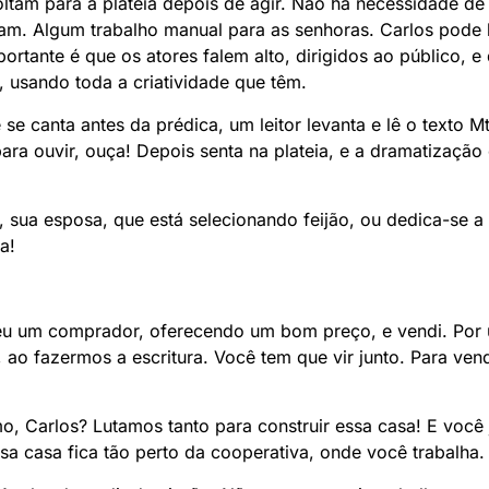
oltam para a plateia depois de agir. Não há necessidade d
tam. Algum trabalho manual para as senhoras. Carlos pode
ortante é que os atores falem alto, dirigidos ao público, e
se, usando toda a criatividade que têm.
e canta antes da prédica, um leitor levanta e lê o texto Mt
ra ouvir, ouça! Depois senta na plateia, e a dramatizaçã
li, sua esposa, que está selecionando feijão, ou dedica-se a
a!
ceu um comprador, oferecendo um bom preço, e vendi. Por 
 ao fazermos a escritura. Você tem que vir junto. Para ven
o, Carlos? Lutamos tanto para construir essa casa! E você 
a casa fica tão perto da cooperativa, onde você trabalha.