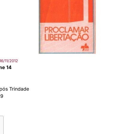
16/11/2012
me 14
pós Trindade
89