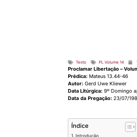
Texto
PL Volume 14
Proclamar Libertação – Volu
Prédica:
Mateus 13.44-46
Autor:
Gerd Uwe Kliewer
Data Litúrgica:
9º Domingo a
Data
da
Pregação:
23/07/19
Índice
1. Introdução