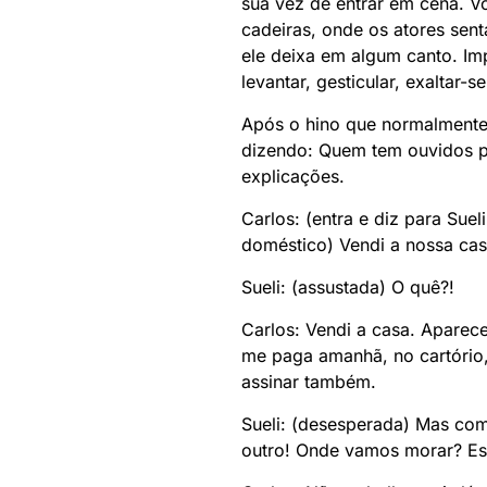
sua vez de entrar em cena. V
cadeiras, onde os atores sen
ele deixa em algum canto. Imp
levantar, gesticular, exaltar-
Após o hino que normalmente s
dizendo: Quem tem ouvidos pa
explicações.
Carlos: (entra e diz para Sue
doméstico) Vendi a nossa cas
Sueli: (assustada) O quê?!
Carlos: Vendi a casa. Apare
me paga amanhã, no cartório,
assinar também.
Sueli: (desesperada) Mas com
outro! Onde vamos morar? Ess