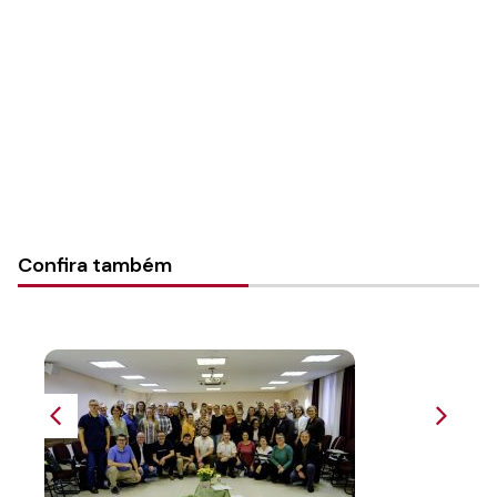
Sínodo:
Nordeste gaúcho
Instância:
Sinodal
Categorias:
Notícias
Confira também