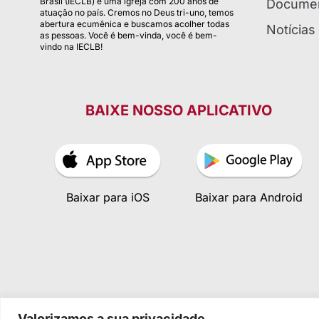
Brasil (IECLB) é uma igreja com 200 anos de
Documen
atuação no país. Cremos no Deus tri-uno, temos
abertura ecumênica e buscamos acolher todas
Notícias
as pessoas. Você é bem-vinda, você é bem-
vindo na IECLB!
BAIXE NOSSO APLICATIVO
Baixar para iOS
Baixar para Android
Valorizamos a sua privacidade