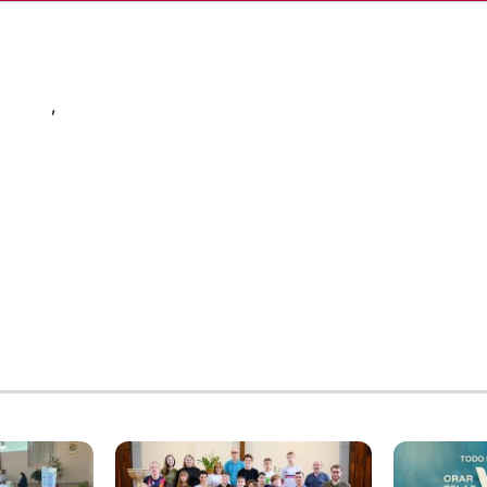
 IECLB
,
Relações Ecumênicas