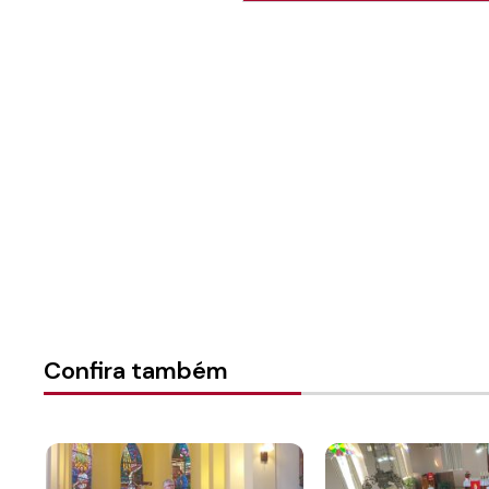
Autoria:
Portal Luterano
Instância:
Nacional
Categorias:
Presidência da
Confira também