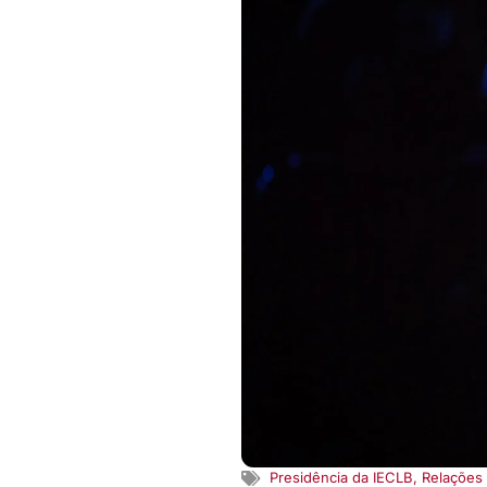
Presidência da IECLB
,
Relações