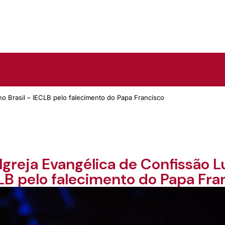
no Brasil – IECLB pelo falecimento do Papa Francisco
Igreja Evangélica de Confissão L
LB pelo falecimento do Papa Fra