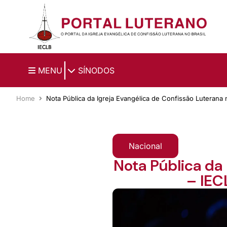
Ir para o conteúdo principal
|
MENU
SÍNODOS
Home
Nota Pública da Igreja Evangélica de Confissão Luterana 
Nacional
Nota Pública da 
– IEC