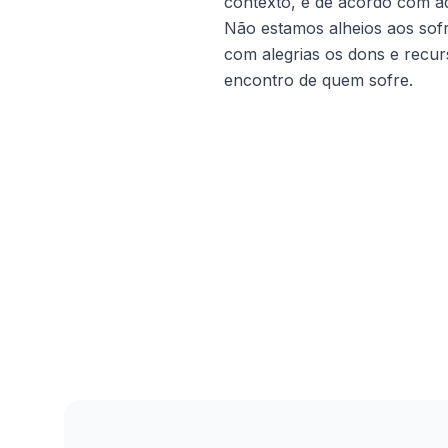
contexto, e de acordo com aq
Não estamos alheios aos sof
com alegrias os dons e recur
encontro de quem sofre.