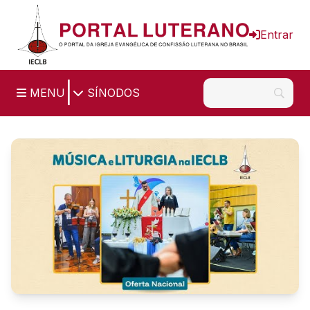
Ir para o conteúdo principal
Entrar
|
MENU
SÍNODOS