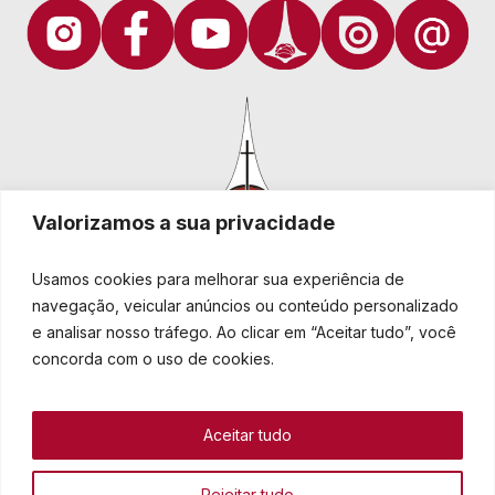
Valorizamos a sua privacidade
Usamos cookies para melhorar sua experiência de
navegação, veicular anúncios ou conteúdo personalizado
e analisar nosso tráfego. Ao clicar em “Aceitar tudo”, você
Igreja Evangélica de Confissão Luterana no Brasil
Sede nacional: Rua Senhor dos Passos, 202/4º andar Centro -
concorda com o uso de cookies.
Cep 90020-180 - Porto Alegre/RS - Brasil
Caixa Postal 2876 -
Telefone 55 51 3284.5400
Aceitar tudo
Fale conosco
Rejeitar tudo