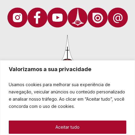
Valorizamos a sua privacidade
Usamos cookies para melhorar sua experiência de
navegação, veicular anúncios ou conteúdo personalizado
e analisar nosso tráfego. Ao clicar em “Aceitar tudo”, você
Igreja Evangélica de Confissão Luterana no Brasil
Sede nacional: Rua Senhor dos Passos, 202/4º andar Centro -
concorda com o uso de cookies.
Cep 90020-180 - Porto Alegre/RS - Brasil
Caixa Postal 2876 -
Telefone 55 51 3284.5400
Aceitar tudo