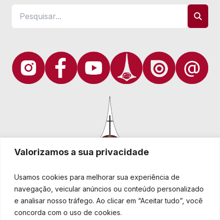
Valorizamos a sua privacidade
Usamos cookies para melhorar sua experiência de
navegação, veicular anúncios ou conteúdo personalizado
e analisar nosso tráfego. Ao clicar em “Aceitar tudo”, você
Igreja Evangélica de Confissão Luterana no Brasil
Sede nacional: Rua Senhor dos Passos, 202/4º andar Centro -
concorda com o uso de cookies.