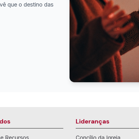
vê que o destino das
dos
Lideranças
de Recursos
Concílio da Igreja