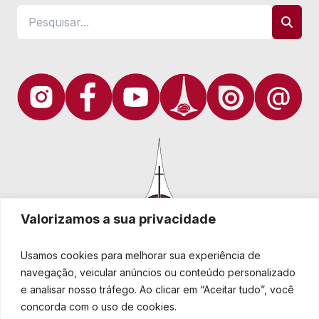
Valorizamos a sua privacidade
Usamos cookies para melhorar sua experiência de
navegação, veicular anúncios ou conteúdo personalizado
e analisar nosso tráfego. Ao clicar em “Aceitar tudo”, você
Igreja Evangélica de Confissão Luterana no Brasil
Sede nacional: Rua Senhor dos Passos, 202/4º andar Centro -
concorda com o uso de cookies.
Cep 90020-180 - Porto Alegre/RS - Brasil