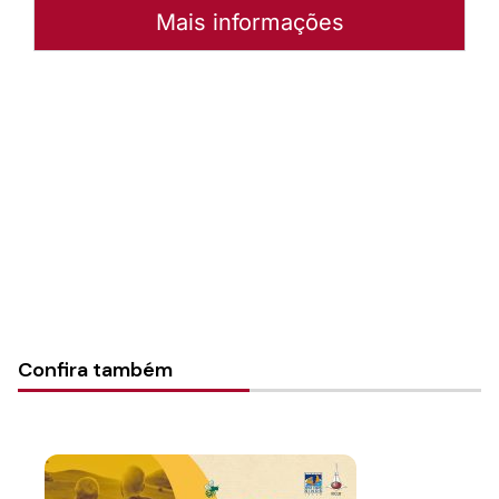
Mais informações
Autoria:
Sínodo Norte Catarinense
Sínodo:
Norte Catarinense
Instância:
Sinodal
Categorias:
Notícias
Confira também