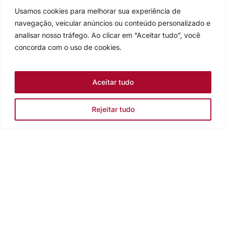
Usamos cookies para melhorar sua experiência de
navegação, veicular anúncios ou conteúdo personalizado e
analisar nosso tráfego. Ao clicar em “Aceitar tudo”, você
concorda com o uso de cookies.
Aceitar tudo
Rejeitar tudo
Igreja Evangélica de Confissão Luterana no Brasil
Sede nacional: Rua Senhor dos Passos, 202/4º andar Centro -
Cep 90020-180 - Porto Alegre/RS - Brasil
Caixa Postal 2876 -
Telefone 55 51 3284.5400
Fale conosco