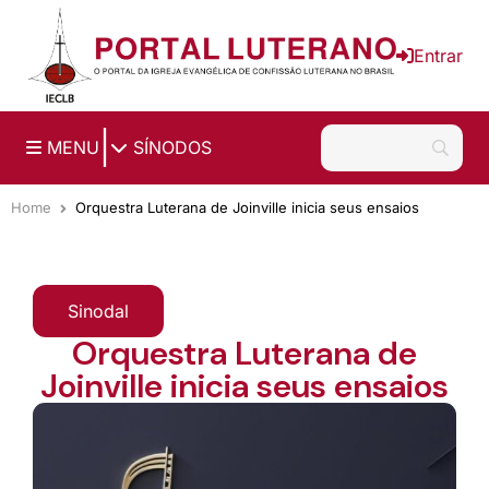
Ir para o conteúdo principal
Entrar
|
MENU
SÍNODOS
Home
Orquestra Luterana de Joinville inicia seus ensaios
Sinodal
Orquestra Luterana de
Joinville inicia seus ensaios