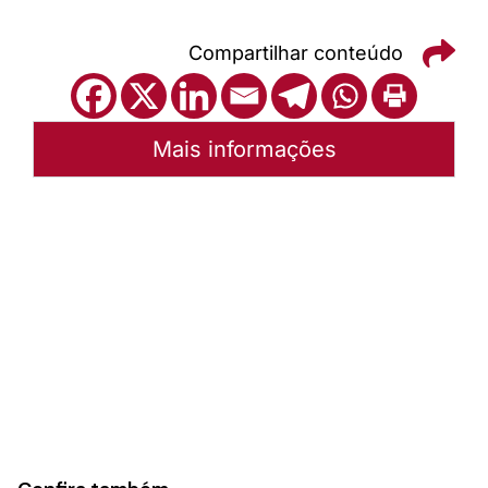
Compartilhar conteúdo
Mais informações
Autoria:
Sínodo Nordeste Gaúcho
Sínodo:
Nordeste gaúcho
Instância:
Sinodal
Categorias:
Geral