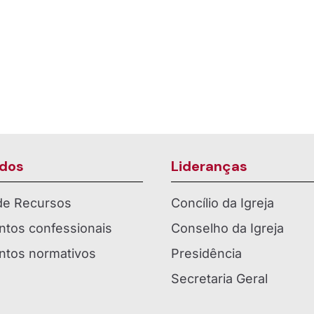
legre: um novo jeito
 comunidade
Páscoa em Campo Ale
dos
Lideranças
 de Recursos
Concílio da Igreja
tos confessionais
Conselho da Igreja
tos normativos
Presidência
Secretaria Geral