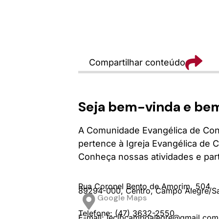
Compartilhar conteúdo
Seja bem-vinda e be
A Comunidade Evangélica de Con
pertence à Igreja Evangélica de C
Conheça nossas atividades e part
Rua Coronel Bento de Amorim,
504
89294-000,
Centro,
Campo Alegre/
S
Google Maps
Telefone: (47) 3632-2550
E-mail: ieclbcampoalegre@gmail.com