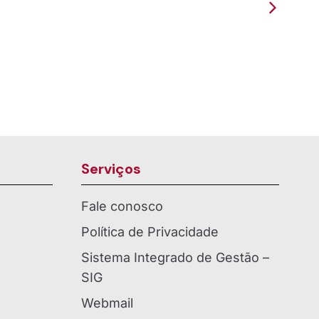
Presença como Paróquia em
C
gre/SC
Campo Alegre
d
Serviços
Fale conosco
Política de Privacidade
Sistema Integrado de Gestão –
SIG
Webmail