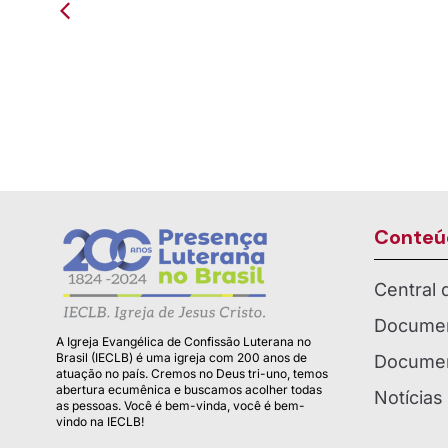
Presença como Paróquia em
Campo A
C
Campo Alegre
de ser
Conteú
Central
Documen
A Igreja Evangélica de Confissão Luterana no
Brasil (IECLB) é uma igreja com 200 anos de
Documen
atuação no país. Cremos no Deus tri-uno, temos
abertura ecumênica e buscamos acolher todas
Notícias
as pessoas. Você é bem-vinda, você é bem-
vindo na IECLB!