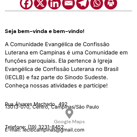
Seja bem-vinda e bem-vindo!
A Comunidade Evangélica de Confissão
Luterana em Campinas é uma Comunidade em
funções paroquiais. Ela pertence à Igreja
Evangélica de Confissão Luterana no Brasil
(IECLB) e faz parte do Sínodo Sudeste.
Conheça nossas atividades e participe!
Rua Álvares Machado,
492
13013-070,
Centro,
Campinas/
São Paulo
Google Maps
Telefone: (19) 3231-8452
E-mail: ieclbcampinas@gmail.com