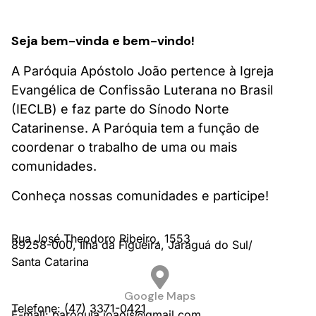
Seja bem-vinda e bem-vindo!
A Paróquia Apóstolo João pertence à Igreja
Evangélica de Confissão Luterana no Brasil
(IECLB) e faz parte do Sínodo Norte
Catarinense. A Paróquia tem a função de
coordenar o trabalho de uma ou mais
comunidades.
Conheça nossas comunidades e participe!
Rua José Theodoro Ribeiro,
1553
89258-000,
Ilha da Figueira,
Jaraguá do Sul/
Santa Catarina
Google Maps
Telefone: (47) 3371-0421
E-mail: paroquia.joaojs@gmail.com