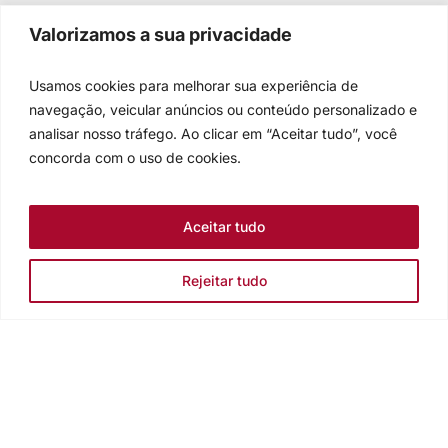
Valorizamos a sua privacidade
Usamos cookies para melhorar sua experiência de
navegação, veicular anúncios ou conteúdo personalizado e
analisar nosso tráfego. Ao clicar em “Aceitar tudo”, você
concorda com o uso de cookies.
Aceitar tudo
Rejeitar tudo
Igreja Evangélica de Confissão Luterana no Brasil
Sede nacional: Rua Senhor dos Passos, 202/4º andar Centro -
Cep 90020-180 - Porto Alegre/RS - Brasil
Caixa Postal 2876 -
Telefone 55 51 3284.5400
Fale conosco