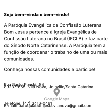
Seja bem-vinda e bem-vindo!
A Paróquia Evangélica de Confissão Luterana
Bom Jesus pertence à Igreja Evangélica de
Confissão Luterana no Brasil (IECLB) e faz parte
do Sínodo Norte Catarinense. A Paróquia tem a
função de coordenar o trabalho de uma ou mais
comunidades.
Conheça nossas comunidades e participe!
Rua Paulo Penski,
54
89237-655,
Vila Nova,
Joinville/
Santa Catarina
Google Maps
Telefone: (47) 3416-0461
E-mail: paroquiabomjesusvilanova@gmail.com