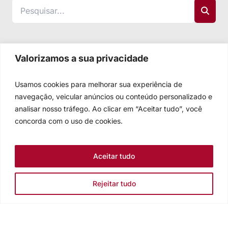
Valorizamos a sua privacidade
Usamos cookies para melhorar sua experiência de
navegação, veicular anúncios ou conteúdo personalizado e
analisar nosso tráfego. Ao clicar em “Aceitar tudo”, você
concorda com o uso de cookies.
Aceitar tudo
Rejeitar tudo
Igreja Evangélica de Confissão Luterana no Brasil
Sede nacional: Rua Senhor dos Passos, 202/4º andar Centro -
Cep 90020-180 - Porto Alegre/RS - Brasil