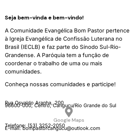
Seja bem-vinda e bem-vindo!
A Comunidade Evangélica Bom Pastor pertence
à Igreja Evangélica de Confissão Luterana no
Brasil (IECLB) e faz parte do Sínodo Sul-Rio-
Grandense. A Paróquia tem a função de
coordenar o trabalho de uma ou mais
comunidades.
Conheça nossas comunidades e participe!
Rua Osvaldo Aranha,
200
96600-000,
Centro,
Canguçu/
Rio Grande do Sul
Google Maps
Telefone: (53) 3252-2050
E-mail: bompastorcangucu@outlook.com