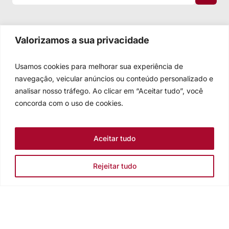
Valorizamos a sua privacidade
Usamos cookies para melhorar sua experiência de
navegação, veicular anúncios ou conteúdo personalizado e
analisar nosso tráfego. Ao clicar em “Aceitar tudo”, você
concorda com o uso de cookies.
Aceitar tudo
Rejeitar tudo
Igreja Evangélica de Confissão Luterana no Brasil
Sede nacional: Rua Senhor dos Passos, 202/4º andar Centro -
Cep 90020-180 - Porto Alegre/RS - Brasil
Caixa Postal 2876 -
Telefone 55 51 3284.5400