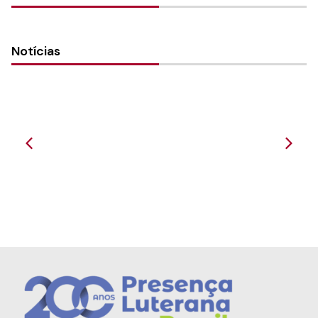
Notícias
Deus quer o nosso bem - Culto 03/10
Paróquia Bom S...