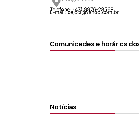
Telefone: (47) 9976-28568
E-mail: cejccl@yahoo.com.br
Comunidades e horários dos
Notícias