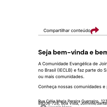
Compartilhar conteúdo
Seja bem-vinda e be
A Comunidade Evangélica de Joinv
no Brasil (IECLB) e faz parte do
ou mais comunidades.
Conheça nossas comunidades e p
Rua Célia Maria Pereira Guerreiro,
12
89206-728,
Boa Vista,
Joinville/
Santa
Google Maps