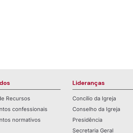
Presença como Paróquia no
Bairro Boa Vista, em Joi...
dos
Lideranças
 de Recursos
Concílio da Igreja
tos confessionais
Conselho da Igreja
tos normativos
Presidência
Secretaria Geral