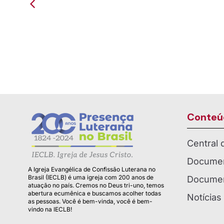
Celebração do Jubileu de
Presen
Ouro da OASE de Entre Rio...
Entre R
Conteú
Central
Documen
A Igreja Evangélica de Confissão Luterana no
Brasil (IECLB) é uma igreja com 200 anos de
Documen
atuação no país. Cremos no Deus tri-uno, temos
abertura ecumênica e buscamos acolher todas
Notícias
as pessoas. Você é bem-vinda, você é bem-
vindo na IECLB!