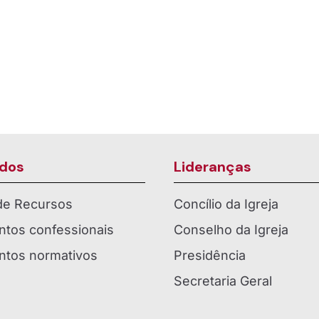
ça como Paróquia em
Celebração do Jubileu
ios
Ouro da OASE de Entre 
dos
Lideranças
 de Recursos
Concílio da Igreja
tos confessionais
Conselho da Igreja
tos normativos
Presidência
Secretaria Geral