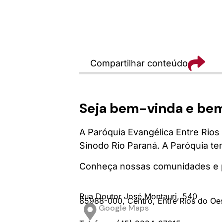
Compartilhar conteúdo
Seja bem-vinda e be
A Paróquia Evangélica Entre Rios 
Sínodo Rio Paraná. A Paróquia t
Conheça nossas comunidades e p
Rua Doutor José Montauri,
540
85988-000,
Centro,
Entre Rios do Oe
Google Maps