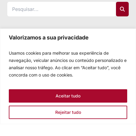
Valorizamos a sua privacidade
Usamos cookies para melhorar sua experiência de
navegação, veicular anúncios ou conteúdo personalizado e
analisar nosso tráfego. Ao clicar em “Aceitar tudo”, você
concorda com o uso de cookies.
Aceitar tudo
Rejeitar tudo
Igreja Evangélica de Confissão Luterana no Brasil
Sede nacional: Rua Senhor dos Passos, 202/4º andar Centro -
Cep 90020-180 - Porto Alegre/RS - Brasil