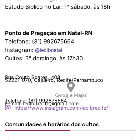
Estudo Bíblico no Lar: 1° sábado, às 18h
Ponto de Pregação em Natal-RN
Telefone: (81) 992675664
Instagram:
@ieclbnatal
Cultos: 3° domingo, às 17h30
Rua Couto Soares,
408
52221-070,
Cajueiro,
Recife/
Pernambuco
Google Maps
Telefone: (81) 992675664
E-mail: ieclb.recife@gmail.com
https://www.instagram.com/ieclbrecife/
Comunidades e horários dos cultos