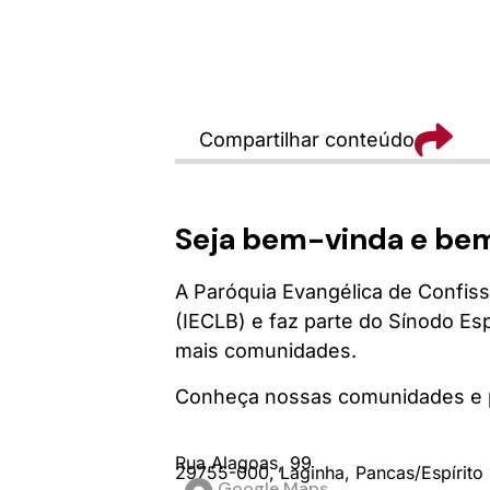
Compartilhar conteúdo
Seja bem-vinda e be
A Paróquia Evangélica de Confiss
(IECLB) e faz parte do Sínodo Es
mais comunidades.
Conheça nossas comunidades e p
Rua Alagoas,
99
29755-000,
Laginha,
Pancas/
Espírito
Google Maps