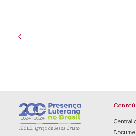
É Tempo de Lançar - Grupo
Presen
Harmonia - Comunidade em...
Pancas
Conteú
Central
Documen