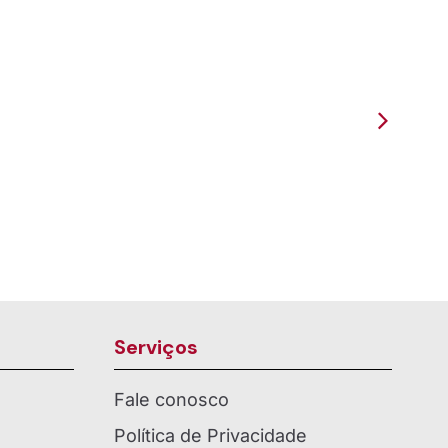
Grupo
Presença como Paróquia em
e em...
Pancas
Serviços
Fale conosco
Política de Privacidade