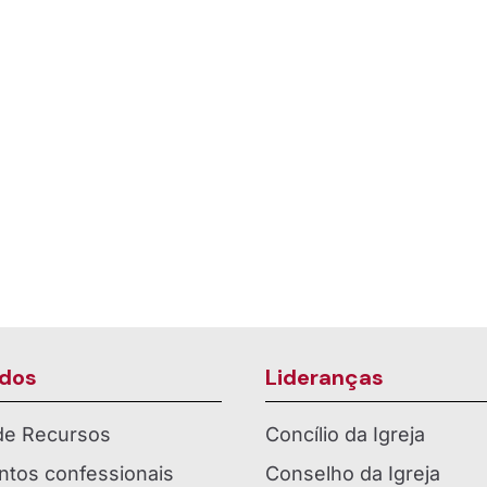
ça como Paróquia em
É Tempo de Lançar - 
Harmonia - Comunidad
dos
Lideranças
 de Recursos
Concílio da Igreja
tos confessionais
Conselho da Igreja