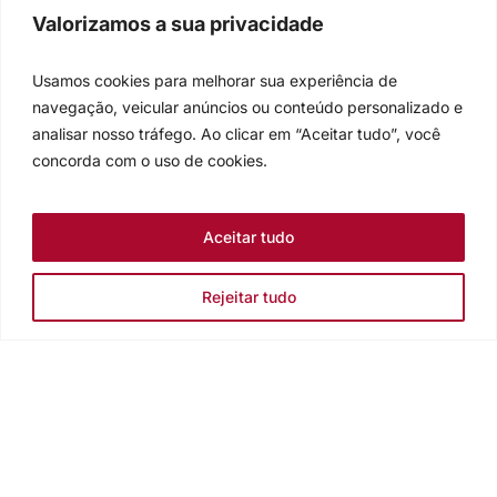
Valorizamos a sua privacidade
Usamos cookies para melhorar sua experiência de
navegação, veicular anúncios ou conteúdo personalizado e
analisar nosso tráfego. Ao clicar em “Aceitar tudo”, você
concorda com o uso de cookies.
Aceitar tudo
Rejeitar tudo
Igreja Evangélica de Confissão Luterana no Brasil
Sede nacional: Rua Senhor dos Passos, 202/4º andar Centro -
Cep 90020-180 - Porto Alegre/RS - Brasil
Caixa Postal 2876 -
Telefone 55 51 3284.5400
Fale conosco