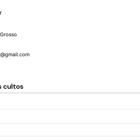
r
 Grosso
mt@gmail.com
 cultos