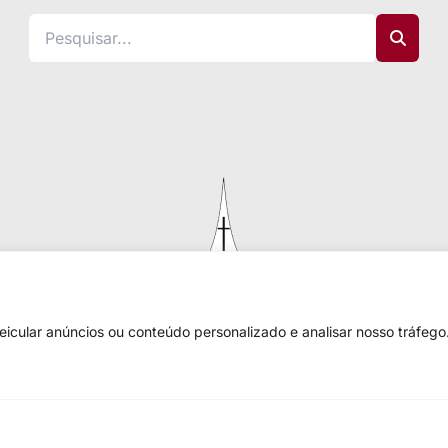
cular anúncios ou conteúdo personalizado e analisar nosso tráfego.
Igreja Evangélica de Confissão Luterana no Brasil
Sede nacional: Rua Senhor dos Passos, 202/4º andar Centro - Cep
90020-180 - Porto Alegre/RS - Brasil