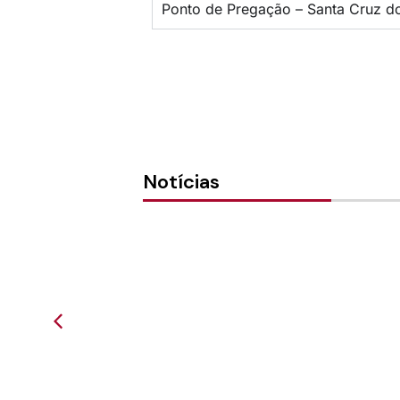
Ponto de Pregação – Santa Cruz d
Notícias
Vai e Vem 2014
Vai e V