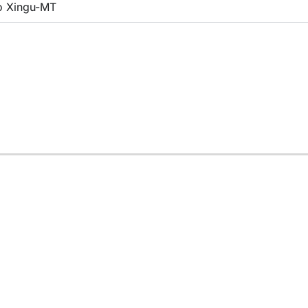
o Xingu-MT
em 2014
Retiro de Confirmando