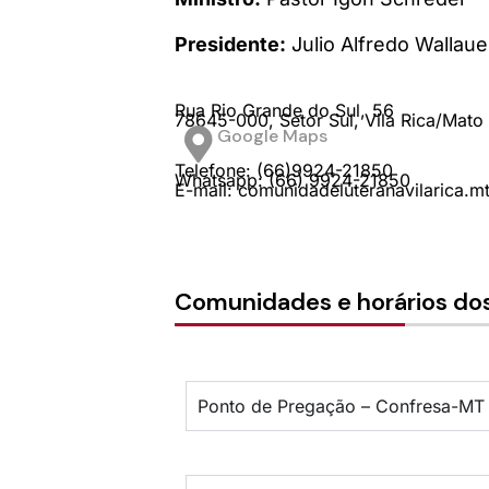
Presidente:
Julio Alfredo Wallaue
Rua Rio Grande do Sul,
56
78645-000,
Setor Sul,
Vila Rica/
Mato
Google Maps
Telefone: (66)9924-21850
Whatsapp: (66) 9924-21850
E-mail: comunidadeluteranavilarica.
Comunidades e horários dos
Ponto de Pregação – Confresa-MT