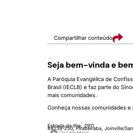
Compartilhar conteúdo
Seja bem-vinda e be
A Paróquia Evangélica de Confis
Brasil (IECLB) e faz parte do Sí
mais comunidades.
Conheça nossas comunidades e p
Estrada da Ilha,
2911
89239-250,
Pirabeiraba,
Joinville/
San
Google Maps