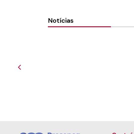
Notícias
Testemunhando do Amor -
Presenç
Coral da Ressurreição 40 A...
da Ilha,