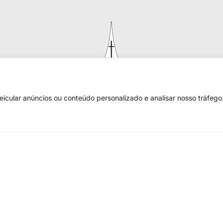
cular anúncios ou conteúdo personalizado e analisar nosso tráfego.
Igreja Evangélica de Confissão Luterana no Brasil
Sede nacional: Rua Senhor dos Passos, 202/4º andar Centro - Cep
90020-180 - Porto Alegre/RS - Brasil
Caixa Postal 2876 -
Telefone 55 51 3284.5400
Fale conosco