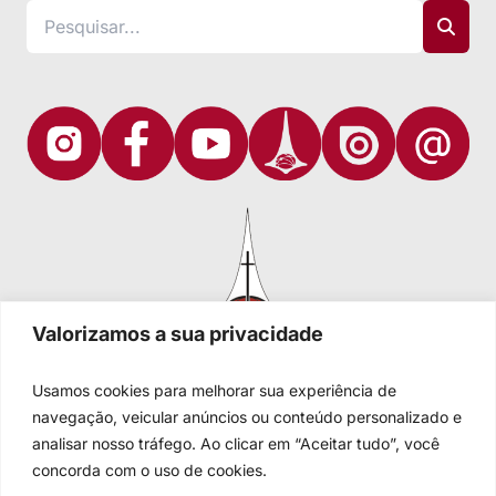
Valorizamos a sua privacidade
Usamos cookies para melhorar sua experiência de
navegação, veicular anúncios ou conteúdo personalizado e
analisar nosso tráfego. Ao clicar em “Aceitar tudo”, você
Igreja Evangélica de Confissão Luterana no Brasil
Sede nacional: Rua Senhor dos Passos, 202/4º andar Centro -
concorda com o uso de cookies.
Cep 90020-180 - Porto Alegre/RS - Brasil