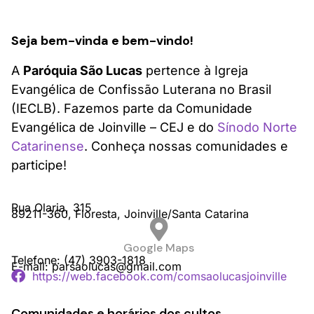
Seja bem-vinda e bem-vindo!
A
Paróquia São Lucas
pertence à Igreja
Evangélica de Confissão Luterana no Brasil
(IECLB). Fazemos parte da Comunidade
Evangélica de Joinville – CEJ e do
Sínodo Norte
Catarinense
. Conheça nossas comunidades e
participe!
Rua Olaria,
315
89211-360,
Floresta,
Joinville/
Santa Catarina
Google Maps
Telefone: (47) 3903-1818
E-mail: parsaolucas@gmail.com
https://web.facebook.com/comsaolucasjoinville
Comunidades e horários dos cultos