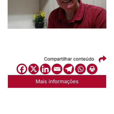
Compartilhar conteúdo
Mais informações
Autoria:
P. Eldo Krüger
Sínodo:
Sudeste
Instância:
Sinodal