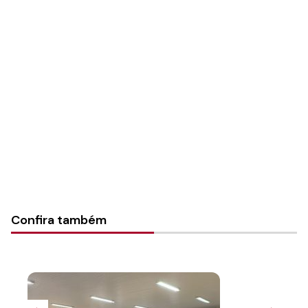
Autoria:
Assessoria de Comunicação - Sínodo Rio dos
Sinos
Sínodo:
Rio dos sinos
Instância:
Sinodal
Categorias:
Notícias
Confira também