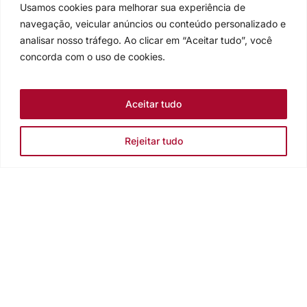
Usamos cookies para melhorar sua experiência de
navegação, veicular anúncios ou conteúdo personalizado e
analisar nosso tráfego. Ao clicar em “Aceitar tudo”, você
concorda com o uso de cookies.
Aceitar tudo
Rejeitar tudo
Igreja Evangélica de Confissão Luterana no Brasil
Sede nacional: Rua Senhor dos Passos, 202/4º andar Centro -
Cep 90020-180 - Porto Alegre/RS - Brasil
Caixa Postal 2876 -
Telefone 55 51 3284.5400
Fale conosco