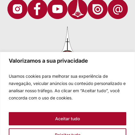
Valorizamos a sua privacidade
Usamos cookies para melhorar sua experiência de
navegação, veicular anúncios ou conteúdo personalizado e
analisar nosso tráfego. Ao clicar em “Aceitar tudo”, você
Igreja Evangélica de Confissão Luterana no Brasil
Sede nacional: Rua Senhor dos Passos, 202/4º andar Centro -
concorda com o uso de cookies.
Cep 90020-180 - Porto Alegre/RS - Brasil
Caixa Postal 2876 -
Telefone 55 51 3284.5400
Aceitar tudo
Fale conosco
Rejeitar tudo