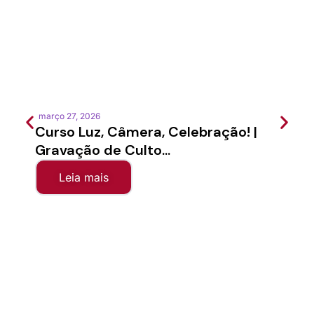
março 27, 2026
feverei
Curso Luz, Câmera, Celebração! |
Semi
Gravação de Culto...
Sínod
Leia mais
Le