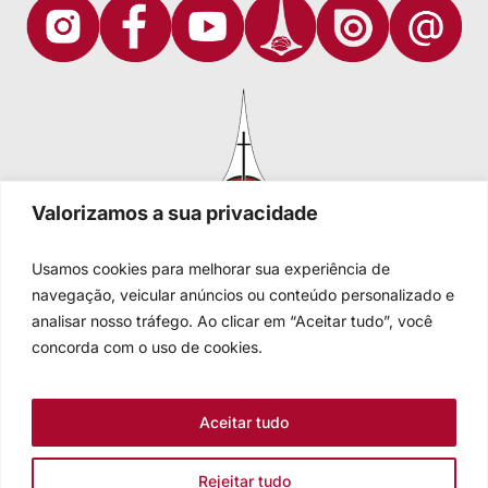
Valorizamos a sua privacidade
Usamos cookies para melhorar sua experiência de
navegação, veicular anúncios ou conteúdo personalizado e
analisar nosso tráfego. Ao clicar em “Aceitar tudo”, você
Igreja Evangélica de Confissão Luterana no Brasil
Sede nacional: Rua Senhor dos Passos, 202/4º andar Centro -
concorda com o uso de cookies.
Cep 90020-180 - Porto Alegre/RS - Brasil
Caixa Postal 2876 -
Telefone 55 51 3284.5400
Aceitar tudo
Fale conosco
Rejeitar tudo