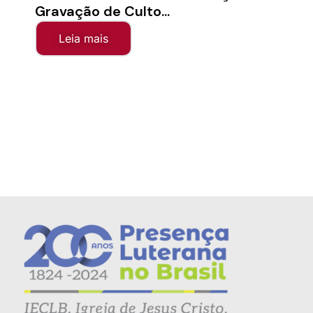
Gravação de Culto...
Sínod
Leia mais
Le