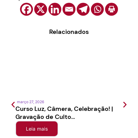
Relacionados
março 27, 2026
feverei
Curso Luz, Câmera, Celebração! |
Semi
Gravação de Culto...
Sínod
Leia mais
Le