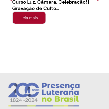
Curso Luz, Câmera, Celebração! |
Semi
Gravação de Culto...
Sínod
Leia mais
Le