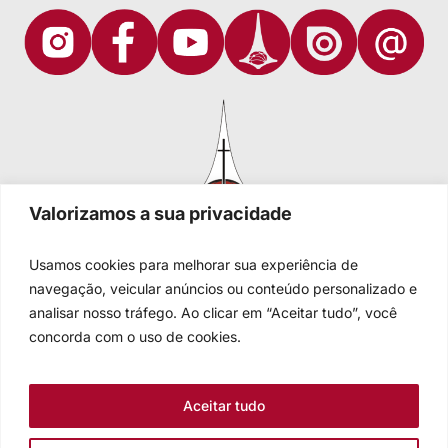
Valorizamos a sua privacidade
Usamos cookies para melhorar sua experiência de
navegação, veicular anúncios ou conteúdo personalizado e
analisar nosso tráfego. Ao clicar em “Aceitar tudo”, você
Igreja Evangélica de Confissão Luterana no Brasil
Sede nacional: Rua Senhor dos Passos, 202/4º andar Centro -
concorda com o uso de cookies.
Cep 90020-180 - Porto Alegre/RS - Brasil
Caixa Postal 2876 -
Telefone 55 51 3284.5400
Aceitar tudo
Fale conosco